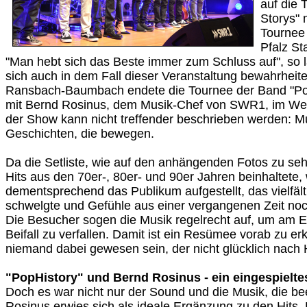
auf die 
Storys"
Tournee
Pfalz St
"Man hebt sich das Beste immer zum Schluss auf", so l
sich auch in dem Fall dieser Veranstaltung bewahrheitete
Ransbach-Baumbach endete die Tournee der Band "P
mit Bernd Rosinus, dem Musik-Chef von SWR1, im West
der Show kann nicht treffender beschrieben werden: Mu
Geschichten, die bewegen.
Da die Setliste, wie auf den anhängenden Fotos zu sehe
Hits aus den 70er-, 80er- und 90er Jahren beinhaltete,
dementsprechend das Publikum aufgestellt, das vielfält
schwelgte und Gefühle aus einer vergangenen Zeit noc
Die Besucher sogen die Musik regelrecht auf, um am 
Beifall zu verfallen. Damit ist ein Resümee vorab zu er
niemand dabei gewesen sein, der nicht glücklich nac
"PopHistory" und Bernd Rosinus - ein eingespielt
Doch es war nicht nur der Sound und die Musik, die be
Rosinus erwies sich als ideale Ergänzung zu den Hits. 