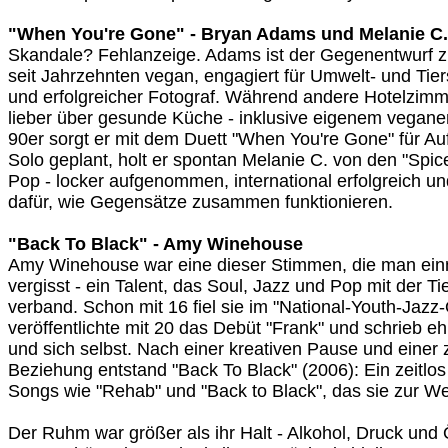
"When You're Gone" - Bryan Adams und Melanie C.
Skandale? Fehlanzeige. Adams ist der Gegenentwurf z
seit Jahrzehnten vegan, engagiert für Umwelt- und Tier
und erfolgreicher Fotograf. Während andere Hotelzimmer
lieber über gesunde Küche - inklusive eigenem vegan
90er sorgt er mit dem Duett "When You're Gone" für Auf
Solo geplant, holt er spontan Melanie C. von den "Spice 
Pop - locker aufgenommen, international erfolgreich und
dafür, wie Gegensätze zusammen funktionieren.
"Back To Black" - Amy Winehouse
Amy Winehouse war eine dieser Stimmen, die man einm
vergisst - ein Talent, das Soul, Jazz und Pop mit der T
verband. Schon mit 16 fiel sie im "National-Youth-Jazz-
veröffentlichte mit 20 das Debüt "Frank" und schrieb eh
und sich selbst. Nach einer kreativen Pause und einer 
Beziehung entstand "Back To Black" (2006): Ein zeitlo
Songs wie "Rehab" und "Back to Black", das sie zur We
Der Ruhm war größer als ihr Halt - Alkohol, Druck und Ö