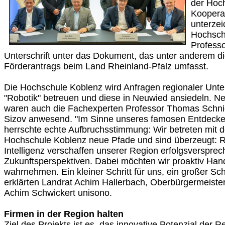
der Hoc
Kooperat
unterzei
Hochschu
Professo
Unterschrift unter das Dokument, das unter anderem di
Förderantrags beim Land Rheinland-Pfalz umfasst.
Die Hochschule Koblenz wird Anfragen regionaler U
"Robotik" betreuen und diese in Neuwied ansiedeln. Ne
waren auch die Fachexperten Professor Thomas Schni
Sizov anwesend. "Im Sinne unseres famosen Entdeck
herrschte echte Aufbruchsstimmung: Wir betreten mit d
Hochschule Koblenz neue Pfade und sind überzeugt: R
Intelligenz verschaffen unserer Region erfolgsverspre
Zukunftsperspektiven. Dabei möchten wir proaktiv Ha
wahrnehmen. Ein kleiner Schritt für uns, ein großer Sch
erklärten Landrat Achim Hallerbach, Oberbürgermeister
Achim Schwickert unisono.
Firmen in der Region halten
Ziel des Projekts ist es, das innovative Potenzial der 