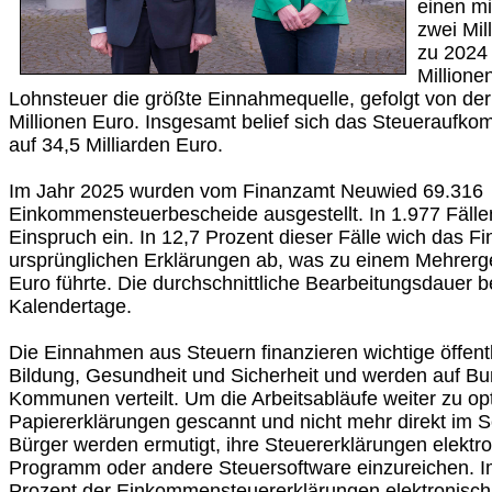
einen m
zwei Mil
zu 2024 
Millione
Lohnsteuer die größte Einnahmequelle, gefolgt von de
Millionen Euro. Insgesamt belief sich das Steueraufko
auf 34,5 Milliarden Euro.
Im Jahr 2025 wurden vom Finanzamt Neuwied 69.316
Einkommensteuerbescheide ausgestellt. In 1.977 Fällen
Einspruch ein. In 12,7 Prozent dieser Fälle wich das 
ursprünglichen Erklärungen ab, was zu einem Mehrerge
Euro führte. Die durchschnittliche Bearbeitungsdauer be
Kalendertage.
Die Einnahmen aus Steuern finanzieren wichtige öffent
Bildung, Gesundheit und Sicherheit und werden auf B
Kommunen verteilt. Um die Arbeitsabläufe weiter zu op
Papiererklärungen gescannt und nicht mehr direkt im S
Bürger werden ermutigt, ihre Steuererklärungen elekt
Programm oder andere Steuersoftware einzureichen. I
Prozent der Einkommensteuererklärungen elektronisch 