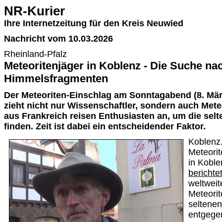
NR-Kurier
Ihre Internetzeitung für den Kreis Neuwied
Nachricht vom 10.03.2026
Rheinland-Pfalz
Meteoritenjäger in Koblenz - Die Suche na
Himmelsfragmenten
Der Meteoriten-Einschlag am Sonntagabend (8. Mär
zieht nicht nur Wissenschaftler, sondern auch Mete
aus Frankreich reisen Enthusiasten an, um die sel
finden. Zeit ist dabei ein entscheidender Faktor.
Koblenz
Meteorit
in Koble
berichte
weltwei
Meteorit
seltene
entgegen