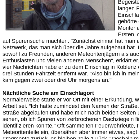
Begeiste
langen 
Einschla
gehörte 
Monter a
Ersten, 
auf Spurensuche machten. "Zunächst einmal hat man al
Netzwerk, das man sich über die Jahre aufgebaut hat. 
sowohl zu Freunden, anderen Meteoritenjägern als auc
Enthusiasten und vielen anderen Menschen", erklärt er
vier Nachrichten habe er zu dem Einschlag in Koblenz e
drei Stunden Fahrzeit entfernt war. "Also bin ich in m
kam gegen zwei oder drei Uhr morgens an."
Nächtliche Suche am Einschlagort
Normalerweise starte er vor Ort mit einer Erkundung, w
Arbeit sei. "Ich hatte zumindest den Namen der Straße.
Straße abgelaufen und habe mich nach beiden Seiten
sehen, ob ich Spuren von zerbrochenen Dachziegeln f
identifizieren konnte." Oft sammelten Feuerwehrleute, P
Meteoritenteile ein, übersähen aber immer etwas, sagt 
Fragmente zurück, es bleiben Teile zurück." Deshalb m