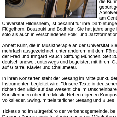
die Büh
gebürti
Absolven
am Cente
Universität Hildesheim, ist bekannt für ihre Darbietun
Flügelhorn, Bouzouki und Bodhrán. Sie hat jahrelang
solo als auch in verschiedenen Folk- und Jazzformati
Annett Kuhr, die in Musiktherapie an der Universität Si
mehrfach ausgezeichnet, unter anderem mit dem Förder
der Fred-und-Irmgard-Rauch-Stiftung München. Seit 200
deutschlandweit unterwegs und begeistert mit ihrem G
auf Gitarre, Klavier und Chalumeau.
In ihren Konzerten steht der Gesang im Mittelpunkt, der
Instrumenten begleitet wird. "Unsere Texte in deutsche
richten den Blick auf das Wesentliche im Unscheinbare
Künstlerinnen über ihre Musik. Neben eigenen Komposi
Volkslieder, Swing, mittelalterlicher Gesang und Blues 
Tickets sind im Bürgerbüro der Verbandsgemeinde, be
Drogerie Zerres sowie telefonisch oder per WhatsApp