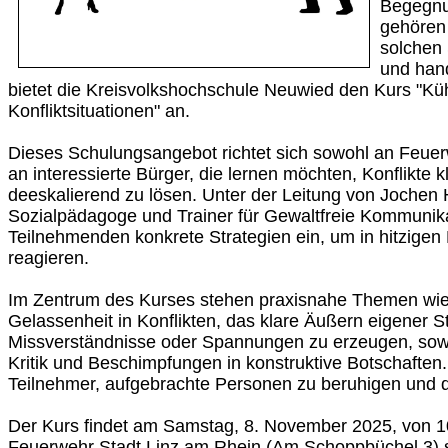
Begegnu
gehören 
solchen 
und hand
bietet die Kreisvolkshochschule Neuwied den Kurs "Kü
Konfliktsituationen" an.
Dieses Schulungsangebot richtet sich sowohl an Feue
an interessierte Bürger, die lernen möchten, Konflikte k
deeskalierend zu lösen. Unter der Leitung von Jochen 
Sozialpädagoge und Trainer für Gewaltfreie Kommunika
Teilnehmenden konkrete Strategien ein, um in hitzige
reagieren.
Im Zentrum des Kurses stehen praxisnahe Themen wi
Gelassenheit in Konflikten, das klare Äußern eigener 
Missverständnisse oder Spannungen zu erzeugen, sow
Kritik und Beschimpfungen in konstruktive Botschaften
Teilnehmer, aufgebrachte Personen zu beruhigen und d
Der Kurs findet am Samstag, 8. November 2025, von 10
Feuerwehr Stadt Linz am Rhein (Am Schoppbüchel 3) st