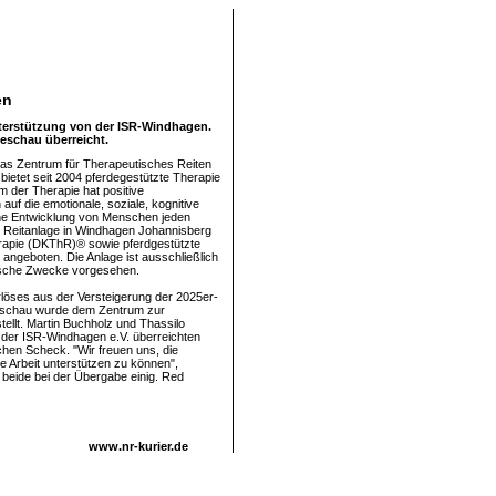
en
nterstützung von der ISR-Windhagen.
eschau überreicht.
as Zentrum für Therapeutisches Reiten
bietet seit 2004 pferdegestützte Therapie
m der Therapie hat positive
auf die emotionale, soziale, kognitive
he Entwicklung von Menschen jeden
er Reitanlage in Windhagen Johannisberg
rapie (DKThR)® sowie pferdgestützte
 angeboten. Die Anlage ist ausschließlich
tische Zwecke vorgesehen.
Erlöses aus der Versteigerung der 2025er-
schau wurde dem Zentrum zur
tellt. Martin Buchholz und Thassilo
der ISR-Windhagen e.V. überreichten
hen Scheck. "Wir freuen uns, die
 Arbeit unterstützen zu können",
 beide bei der Übergabe einig. Red
www.nr-kurier.de