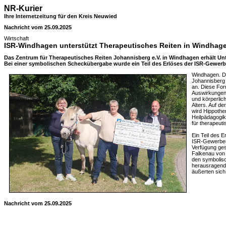
NR-Kurier
Ihre Internetzeitung für den Kreis Neuwied
Nachricht vom 25.09.2025
Wirtschaft
ISR-Windhagen unterstützt Therapeutisches Reiten in Windhag
Das Zentrum für Therapeutisches Reiten Johannisberg e.V. in Windhagen erhält U
Bei einer symbolischen Scheckübergabe wurde ein Teil des Erlöses der ISR-Gewerb
Windhagen. D
Johannisberg 
an. Diese For
Auswirkungen 
und körperlic
Alters. Auf d
wird Hippothe
Heilpädagogik
für therapeu
Ein Teil des 
ISR-Gewerbe
Verfügung ges
Falkenau von 
den symbolisc
herausragende
äußerten sich
Nachricht vom 25.09.2025