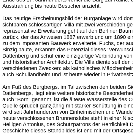
Ausstrahlung bis heute Besucher anzieht.
Das heutige Erscheinungsbild der Burganlage wird domi
sichtbaren schlossartigen Villa mit zwei verschieden g
repräsentative Erweiterung geht auf den Berliner Baum
zurück, der das Anwesen 1887 erwarb und um 1890 e
zu dem imposanten Bauwerk erweiterte. Fuchs, der auc
Sinzig baute, erkannte das Potenzial dieses "verwuns
Dattenberg und schuf eine einzigartige Verbindung von m
und historistischer Architektur. Die Villa diente seit de
verschiedenen Zwecken: als katholisches Mädchenheim
auch Schullandheim und ist heute wieder in Privatbesit
Am Fuß des Burgbergs, im Tal zwischen den beiden S
Dattenbergs, liegt eine weitere historische Besonderhe
auch "Born" genannt, ist die älteste Wasserstelle des O
Quelle sprudelt ganzjährig mit starker Schüttung in ei
wird seit Jahrhunderten von Einheimischen und Wander
heute verschlossenen Brunnenstube steht in einer Nisc
Heiligen Antonius, des Schutzpatrons der Herrlichkeit 
Geschichte dieses Standbildes ist eng mit der Ortsge