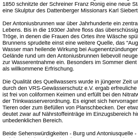
1850 schnitzte der Schreiner Franz Ronig eine neue St
eine Skulptur des Dattenberger Missionars Karl Siebert
Der Antoniusbrunnen war über Jahrhunderte ein zentral
Lebens. Bis in die 1930er Jahre floss das überschüssi
Tröge, in denen die Frauen des Ortes ihre Wäsche spül
Brunnens sprudelte einst eine weitere Quelle, das "A
Wasser man heilende Wirkung bei Augenentzündungen 
Gelände rund um den Antoniusbrunnen liebevoll neuges
zur Wasserentnahme ein. Besonders im Sommer dient 
als willkommene Erfrischung.
Die Qualität des Quellwassers wurde in jüngerer Zeit u
durch den VRS-Gewässerschutz e.V. ergab erfreuliche
ist frei von coliformen Keimen und erfüllt bei den Nitr
der Trinkwasserverordnung. Es eignet sich hervorrag
Tieren oder zum Befüllen von Planschbecken. Der etwa
deutet zwar auf Nährstoffeinträge im Einzugsbereich hin
unbedenklichen Bereich.
Beide Sehenswürdigkeiten - Burg und Antoniusquelle - 