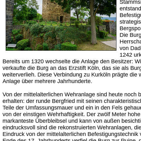
Stammsi
entstand
Befesti
strategi
Bergspo
Die Burg
Herrscha
von Dad
1242 urk
Bereits um 1320 wechselte die Anlage den Besitzer: W
verkaufte die Burg an das Erzstift Köln, das sie als Bu
weiterverlieh. Diese Verbindung zu Kurköln prägte die 
Anlage über mehrere Jahrhunderte.
Von der mittelalterlichen Wehranlage sind heute noch
erhalten: der runde Bergfried mit seinen charakteristi
Teile der Umfassungsmauer und ein in den Fels geha
von der einstigen Wehrhaftigkeit. Der zwölf Meter hohe 
markanteste Überbleibsel und kann von außen besicht
eindrucksvoll sind die rekonstruierten Wehranlagen, di
Eindruck von der mittelalterlichen Befestigungstechnik
Ende des 17. Jahrhunderts verfiel die Burg zur Ruine,