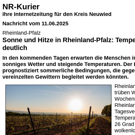
NR-Kurier
Ihre Internetzeitung für den Kreis Neuwied
Nachricht vom 11.06.2025
Rheinland-Pfalz
Sonne und Hitze in Rheinland-Pfalz: Tempe
deutlich
In den kommenden Tagen erwarten die Menschen in
sonniges Wetter und steigende Temperaturen. Der 
prognostiziert sommerliche Bedingungen, die geg
vereinzelten Gewittern begleitet werden könnten.
Rheinla
trüben W
Wochenm
Rheinlan
Tagesve
Tempera
26 Grad 
wolkenl