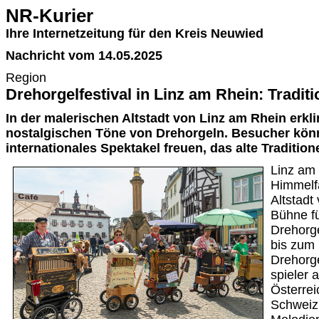
NR-Kurier
Ihre Internetzeitung für den Kreis Neuwied
Nachricht vom 14.05.2025
Region
Drehorgelfestival in Linz am Rhein: Traditio
In der malerischen Altstadt von Linz am Rhein erkl
nostalgischen Töne von Drehorgeln. Besucher könn
internationales Spektakel freuen, das alte Tradition
Linz am 
Himmelfa
Altstadt
Bühne fü
Drehorge
bis zum 
Drehorge
spieler 
Österre
Schweiz 