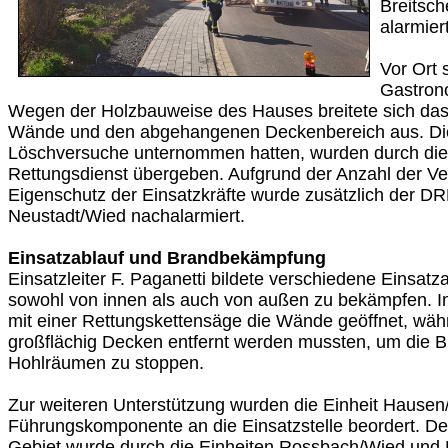
Breitsch
alarmiert
Vor Ort 
Gastrono
Wegen der Holzbauweise des Hauses breitete sich das 
Wände und den abgehangenen Deckenbereich aus. Die 
Löschversuche unternommen hatten, wurden durch di
Rettungsdienst übergeben. Aufgrund der Anzahl der Ve
Eigenschutz der Einsatzkräfte wurde zusätzlich der D
Neustadt/Wied nachalarmiert.
Einsatzablauf und Brandbekämpfung
Einsatzleiter F. Paganetti bildete verschiedene Einsat
sowohl von innen als auch von außen zu bekämpfen. 
mit einer Rettungskettensäge die Wände geöffnet, wäh
großflächig Decken entfernt werden mussten, um die B
Hohlräumen zu stoppen.
Zur weiteren Unterstützung wurden die Einheit Hausen
Führungskomponente an die Einsatzstelle beordert. De
Gebiet wurde durch die Einheiten Rossbach/Wied un