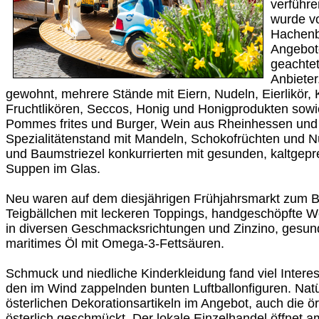
verführe
wurde v
Hachenb
Angebote
geachtet
Anbieter
gewohnt, mehrere Stände mit Eiern, Nudeln, Eierlikör,
Fruchtlikören, Seccos, Honig und Honigprodukten sowie
Pommes frites und Burger, Wein aus Rheinhessen und
Spezialitätenstand mit Mandeln, Schokofrüchten und N
und Baumstriezel konkurrierten mit gesunden, kaltgepr
Suppen im Glas.
Neu waren auf dem diesjährigen Frühjahrsmarkt zum B
Teigbällchen mit leckeren Toppings, handgeschöpfte 
in diversen Geschmacksrichtungen und Zinzino, gesun
maritimes Öl mit Omega-3-Fettsäuren.
Schmuck und niedliche Kinderkleidung fand viel Interes
den im Wind zappelnden bunten Luftballonfiguren. Natür
österlichen Dekorationsartikeln im Angebot, auch die ö
österlich geschmückt. Der lokale Einzelhandel öffnet a