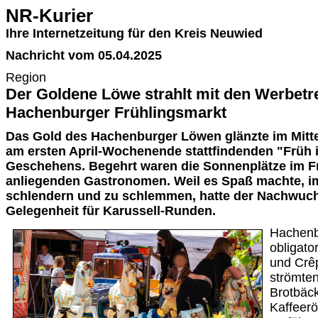
NR-Kurier
Ihre Internetzeitung für den Kreis Neuwied
Nachricht vom 05.04.2025
Region
Der Goldene Löwe strahlt mit den Werbet
Hachenburger Frühlingsmarkt
Das Gold des Hachenburger Löwen glänzte im Mittel
am ersten April-Wochenende stattfindenden "Früh 
Geschehens. Begehrt waren die Sonnenplätze im Fr
anliegenden Gastronomen. Weil es Spaß machte, 
schlendern und zu schlemmen, hatte der Nachwuch
Gelegenheit für Karussell-Runden.
Hachenb
obligato
und Crê
strömten
Brotbäck
Kaffeerö