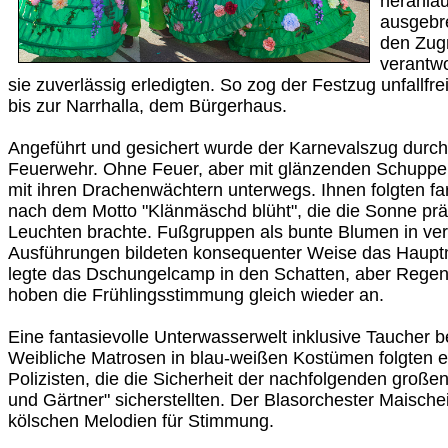
heranla
ausgebr
den Zug
verantwo
sie zuverlässig erledigten. So zog der Festzug unfallfr
bis zur Narrhalla, dem Bürgerhaus.
Angeführt und gesichert wurde der Karnevalszug durch d
Feuerwehr. Ohne Feuer, aber mit glänzenden Schupp
mit ihren Drachenwächtern unterwegs. Ihnen folgten fa
nach dem Motto "Klänmäschd blüht", die die Sonne pr
Leuchten brachte. Fußgruppen als bunte Blumen in ve
Ausführungen bildeten konsequenter Weise das Hauptm
legte das Dschungelcamp in den Schatten, aber Rege
hoben die Frühlingsstimmung gleich wieder an.
Eine fantasievolle Unterwasserwelt inklusive Taucher 
Weibliche Matrosen in blau-weißen Kostümen folgten e
Polizisten, die die Sicherheit der nachfolgenden groß
und Gärtner" sicherstellten. Der Blasorchester Maische
kölschen Melodien für Stimmung.