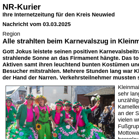
NR-Kurier
Ihre Internetzeitung für den Kreis Neuwied
Nachricht vom 03.03.2025
Region
Alle strahlten beim Karnevalszug in Klein
Gott Jokus leistete seinen positiven Karnevalsbeitr
strahlende Sonne an das Firmament hängte. Das toll
Aktiven samt ihren leuchtend bunten Kostümen und
Besucher mitstrahlen. Mehrere Stunden lang war Kl
der Hand der Narren. Verkehrsteilnehmer mussten 
Kleinma
sehr lan
unzählig
Kamelle
an der S
vielen w
Fußgrup
Mottowa