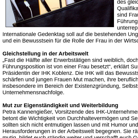
des glei
Qualifik
sind Fra
Führungs
unterrep
Internationale Gedenktag soll auf die bestehenden Un
und ein Bewusstsein für die Rolle der Frau in der Wirts
Gleichstellung in der Arbeitswelt
„Fast die Hälfte aller Erwerbstätigen sind weiblich, doch
Führungsposition ist von einer Frau besetzt“, erklärt
Präsidentin der IHK Koblenz. Die IHK will das Bewusst
schärfen und jungen Frauen Mut machen, ihre beruflich
insbesondere im Bereich der Existenzgründung, Selbst
Unternehmensnachfolge.
Mut zur Eigenständigkeit und Weiterbildung
Petra Kannengießer, Vorsitzende des IHK-Unternehme
betont die Wichtigkeit von Durchhaltevermögen und Se
sollten sich nicht entmutigen lassen und mit Humor und
Herausforderungen in der Arbeitswelt begegnen. Sie rä
mutig, bildet euch ständig weiter und verschafft euch G