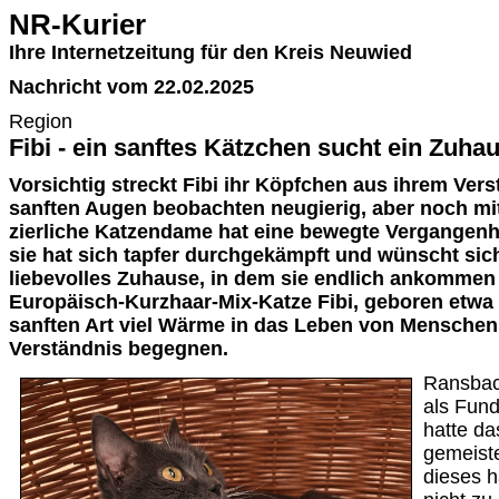
NR-Kurier
Ihre Internetzeitung für den Kreis Neuwied
Nachricht vom 22.02.2025
Region
Fibi - ein sanftes Kätzchen sucht ein Zuha
Vorsichtig streckt Fibi ihr Köpfchen aus ihrem Vers
sanften Augen beobachten neugierig, aber noch mit
zierliche Katzendame hat eine bewegte Vergangenhe
sie hat sich tapfer durchgekämpft und wünscht sich
liebevolles Zuhause, in dem sie endlich ankommen d
Europäisch-Kurzhaar-Mix-Katze Fibi, geboren etwa 2
sanften Art viel Wärme in das Leben von Menschen,
Verständnis begegnen.
Ransbac
als Fund
hatte da
gemeiste
dieses 