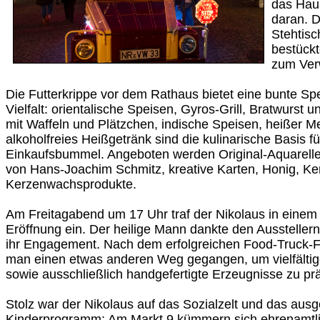
das Hau
daran. D
Stehtisc
bestück
zum Verw
Die Futterkrippe vor dem Rathaus bietet eine bunte Sp
Vielfalt: orientalische Speisen, Gyros-Grill, Bratwurst 
mit Waffeln und Plätzchen, indische Speisen, heißer 
alkoholfreies Heißgetränk sind die kulinarische Basis f
Einkaufsbummel. Angeboten werden Original-Aquarelle
von Hans-Joachim Schmitz, kreative Karten, Honig, K
Kerzenwachsprodukte.
Am Freitagabend um 17 Uhr traf der Nikolaus in einem
Eröffnung ein. Der heilige Mann dankte den Aussteller
ihr Engagement. Nach dem erfolgreichen Food-Truck-Fe
man einen etwas anderen Weg gegangen, um vielfälti
sowie ausschließlich handgefertigte Erzeugnisse zu pr
Stolz war der Nikolaus auf das Sozialzelt und das ausg
Kinderprogramm: Am Markt 9 kümmern sich ehrenamtl