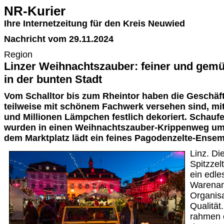
NR-Kurier
Ihre Internetzeitung für den Kreis Neuwied
Nachricht vom 29.11.2024
Region
Linzer Weihnachtszauber: feiner und gemüt
in der bunten Stadt
Vom Schalltor bis zum Rheintor haben die Geschäft
teilweise mit schönem Fachwerk versehen sind, m
und Millionen Lämpchen festlich dekoriert. Schauf
wurden in einen Weihnachtszauber-Krippenweg um
dem Marktplatz lädt ein feines Pagodenzelte-Ense
Linz. Di
Spitzzel
ein edle
Warenan
Organis
Qualität
rahmen e