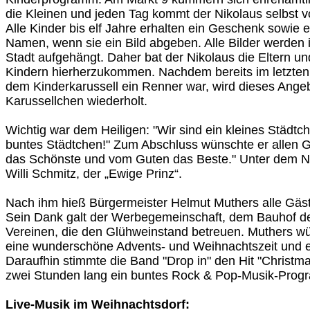
die Kleinen und jeden Tag kommt der Nikolaus selbst 
Alle Kinder bis elf Jahre erhalten ein Geschenk sowie e
Namen, wenn sie ein Bild abgeben. Alle Bilder werden 
Stadt aufgehängt. Daher bat der Nikolaus die Eltern un
Kindern hierherzukommen. Nachdem bereits im letzten J
dem Kinderkarussell ein Renner war, wird dieses Angebo
Karussellchen wiederholt.
Wichtig war dem Heiligen: "Wir sind ein kleines Städtch
buntes Städtchen!" Zum Abschluss wünschte er allen
das Schönste und vom Guten das Beste." Unter dem N
Willi Schmitz, der „Ewige Prinz“.
Nach ihm hieß Bürgermeister Helmut Muthers alle Gäst
Sein Dank galt der Werbegemeinschaft, dem Bauhof de
Vereinen, die den Glühweinstand betreuen. Muthers w
eine wunderschöne Advents- und Weihnachtszeit und e
Daraufhin stimmte die Band "Drop in" den Hit "Christma
zwei Stunden lang ein buntes Rock & Pop-Musik-Prog
Live-Musik im Weihnachtsdorf: