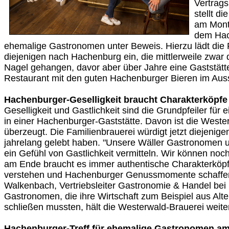
Vertrags
stellt d
am Mont
dem Hac
ehemalige Gastronomen unter Beweis. Hierzu lädt die P
diejenigen nach Hachenburg ein, die mittlerweile zwar
Nagel gehangen, davor aber über Jahre eine Gaststätte
Restaurant mit den guten Hachenburger Bieren im Aus
Hachenburger-Geselligkeit braucht Charakterköpfe
Geselligkeit und Gastlichkeit sind die Grundpfeiler fü
in einer Hachenburger-Gaststätte. Davon ist die Weste
überzeugt. Die Familienbrauerei würdigt jetzt diejenige
jahrelang gelebt haben. "Unsere Wäller Gastronomen un
ein Gefühl von Gastlichkeit vermitteln. Wir können noc
am Ende braucht es immer authentische Charakterköpf
verstehen und Hachenburger Genussmomente schaffe
Walkenbach, Vertriebsleiter Gastronomie & Handel bei
Gastronomen, die ihre Wirtschaft zum Beispiel aus Alt
schließen mussten, hält die Westerwald-Brauerei weite
Hachenburger-Treff für ehemalige Gastronomen a