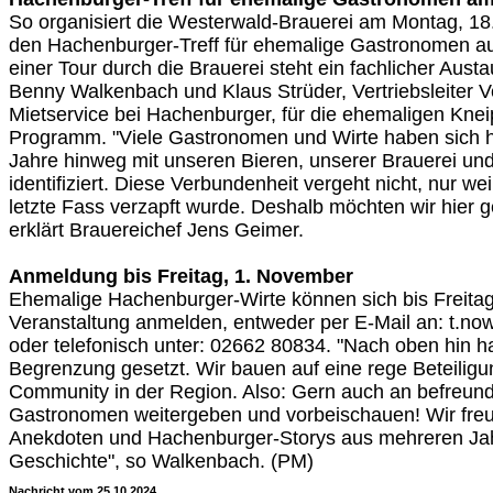
So organisiert die Westerwald-Brauerei am Montag, 1
den Hachenburger-Treff für ehemalige Gastronomen au
einer Tour durch die Brauerei steht ein fachlicher Aust
Benny Walkenbach und Klaus Strüder, Vertriebsleiter V
Mietservice bei Hachenburger, für die ehemaligen Kne
Programm. "Viele Gastronomen und Wirte haben sich h
Jahre hinweg mit unseren Bieren, unserer Brauerei un
identifiziert. Diese Verbundenheit vergeht nicht, nur w
letzte Fass verzapft wurde. Deshalb möchten wir hier 
erklärt Brauereichef Jens Geimer.
Anmeldung bis Freitag, 1. November
Ehemalige Hachenburger-Wirte können sich bis Freitag
Veranstaltung anmelden, entweder per E-Mail an: t.n
oder telefonisch unter: 02662 80834. "Nach oben hin h
Begrenzung gesetzt. Wir bauen auf eine rege Beteiligu
Community in der Region. Also: Gern auch an befreun
Gastronomen weitergeben und vorbeischauen! Wir freu
Anekdoten und Hachenburger-Storys aus mehreren Jah
Geschichte", so Walkenbach. (PM)
Nachricht vom 25.10.2024