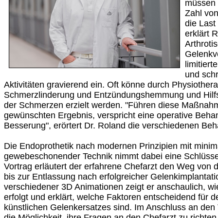
müssen 
Zahl vo
die Last
erklärt 
Arthroti
Gelenkve
limitier
und schr
Aktivitäten gravierend ein. Oft könne durch Physiothe
Schmerzlinderung und Entzündungshemmung und Hilfsm
der Schmerzen erzielt werden. "Führen diese Maßnah
gewünschten Ergebnis, verspricht eine operative Beha
Besserung", erörtert Dr. Roland die verschiedenen Be
Die Endoprothetik nach modernen Prinzipien mit minima
gewebeschonender Technik nimmt dabei eine Schlüsselr
Vortrag erläutert der erfahrene Chefarzt den Weg von 
bis zur Entlassung nach erfolgreicher Gelenkimplantat
verschiedener 3D Animationen zeigt er anschaulich, wie 
erfolgt und erklärt, welche Faktoren entscheidend für d
künstlichen Gelenkersatzes sind. Im Anschluss an den
die Möglichkeit, ihre Fragen an den Chefarzt zu richten