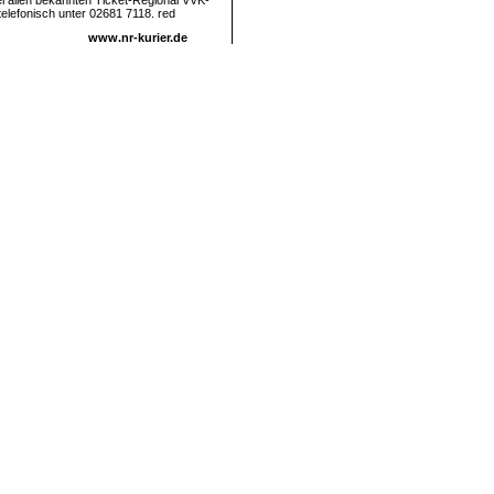
 bei allen bekannten Ticket-Regional VVK-
telefonisch unter 02681 7118. red
www.nr-kurier.de