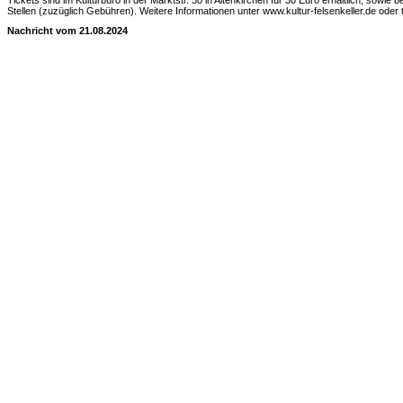
Tickets sind im Kulturbüro in der Marktstr. 30 in Altenkirchen für 30 Euro erhältlich, sowie
Stellen (zuzüglich Gebühren). Weitere Informationen unter www.kultur-felsenkeller.de oder 
Nachricht vom 21.08.2024