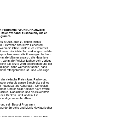
r sein Programm "WUNSCHKONZERT -
n Reichow dabei zuschauen, wie er
rogramm.
Es ist Zeit, alles zu geben, nichts
n. Erst wenn das letzte Liebeslied
 wenn die letzte Pointe euer Zwerchfell
t, wenn der letzte Ton verklungen und die
gesprochen, wenn alle Frauengeschichten
nn alle Männer entlarvt, alle Haustiere
, wenn alle Politiker fachgerecht zerlegt
wenn das letzte Wort gesprochen und der
rklungen, dann werdet ihr sehen, dass
ehr offengeblieben ist - und kein Auge
 der vielfache Preisträger, Radio- und
tor zeigt die ganze Bandbreite seines
n Potenzials als Kabarettist, Comedian,
änger. Und er zeigt Haltung: Klare Worte
alismus, Rassismus und ein Bekenntnis
ffenes Denken und Handeln. Ein
r und genussvoller Abend.
 und sein Best of Programm
e wurde Sprache und Musik klaviatorischer