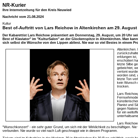
NR-Kurier
Ihre Internetzeitung für den Kreis Neuwied
Nachricht vom 21.08.2024
Kultur
Best of-Auftritt von Lars Reichow in Altenkirchen am 29. August
Der Kabarettist Lars Reichow präsentiert am Donnerstag, 29. August, um 20 Uh
Best of Klaviator" im "KulturSalon" an der Glockenspitze in Altenkirchen. Man kan
sich selbst die Wünsche von den Lippen abliest. Nie war so viel Bestes in einem P
Altenkirchen. 
zurückzuhalte
erklungen ist,
erschüttert ha
letzte Silbe 
gebeichtet, we
vertont wurden
worden sind, 
letzte Ton ve
kein Wunsch m
trocken.
Lars Reichow,
Fernsehmodera
künstlerische
Pianist und S
gegen Nation
für ein welto
unterhaltsame
Lars Reichow
"Wunschkonzert" - ein sehr guter Grund, um sich mit der Wirklichkeit zu beschäftigen. Ni
verbunden. Nie wurde so viel nach Luft geschnappt wie in diesem Programm.