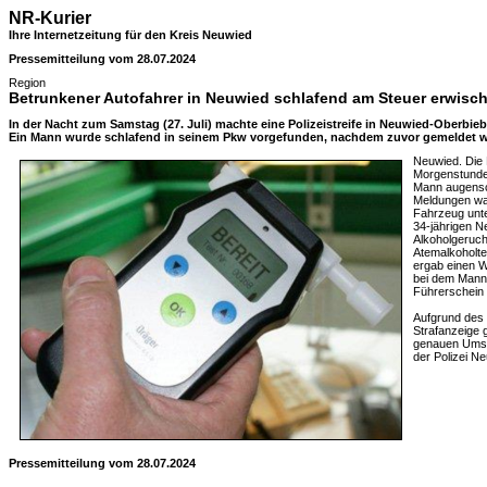
NR-Kurier
Ihre Internetzeitung für den Kreis Neuwied
Pressemitteilung vom 28.07.2024
Region
Betrunkener Autofahrer in Neuwied schlafend am Steuer erwisch
In der Nacht zum Samstag (27. Juli) machte eine Polizeistreife in Neuwied-Oberbi
Ein Mann wurde schlafend in seinem Pkw vorgefunden, nachdem zuvor gemeldet wu
Neuwied. Die 
Morgenstunden
Mann augensch
Meldungen wa
Fahrzeug unte
34-jährigen 
Alkoholgeruch
Atemalkoholte
ergab einen W
bei dem Mann
Führerschein s
Aufgrund des 
Strafanzeige 
genauen Umstä
der Polizei N
Pressemitteilung vom 28.07.2024