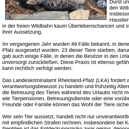
Durst u
den Wit
Insbeso
Haustie
in der freien Wildbahn kaum Überlebenschancen und st
ihrer Aussetzung.
Im vergangenen Jahr wurden 49 Fälle bekannt, in dene
Pfalz ausgesetzt wurden. 23 dieser Tiere starben, dar
gab auch einige Fälle, in denen die Besitzer in den Url
unversorgt zurückließen. Diese Praxis ist ebenso gefähr
kann rechtlich verfolgt werden.
Das Landeskriminalamt Rheinland-Pfalz (LKA) fordert al
verantwortungsbewusst zu handeln und frühzeitig Alte
die Betreuung des Tieres während des Urlaubs nicht mö
wie Tierpensionen, Betreuungsdienste oder eine vorü
Freunde oder Familie können das Wohl der Tiere siche
Wer sein Tier aussetzt, handelt nicht nur unverantwort
mit empfindlichen Strafen rechnen. Insbesondere bei K
Reptilien ist das Entdeckungsrisiko zwar gering, denn