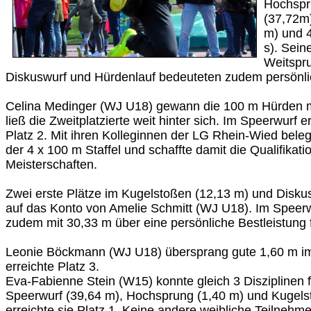
Hochspr
(37,72m
m) und 4
s). Sein
Weitspr
Diskuswurf und Hürdenlauf bedeuteten zudem persönli
Celina Medinger (WJ U18) gewann die 100 m Hürden m
ließ die Zweitplatzierte weit hinter sich. Im Speerwurf e
Platz 2. Mit ihren Kolleginnen der LG Rhein-Wied bele
der 4 x 100 m Staffel und schaffte damit die Qualifikati
Meisterschaften.
Zwei erste Plätze im Kugelstoßen (12,13 m) und Disku
auf das Konto von Amelie Schmitt (WJ U18). Im Speerw
zudem mit 30,33 m über eine persönliche Bestleistung 
Leonie Böckmann (WJ U18) übersprang gute 1,60 m i
erreichte Platz 3.
Eva-Fabienne Stein (W15) konnte gleich 3 Disziplinen f
Speerwurf (39,64 m), Hochsprung (1,40 m) und Kugels
erreichte sie Platz 1. Keine andere weibliche Teilnehm