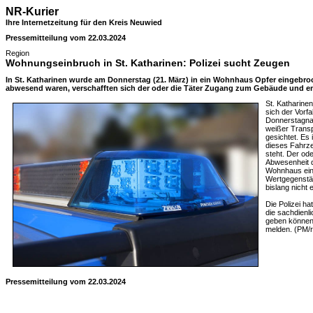
NR-Kurier
Ihre Internetzeitung für den Kreis Neuwied
Pressemitteilung vom 22.03.2024
Region
Wohnungseinbruch in St. Katharinen: Polizei sucht Zeugen
In St. Katharinen wurde am Donnerstag (21. März) in ein Wohnhaus Opfer eingebr
abwesend waren, verschafften sich der oder die Täter Zugang zum Gebäude und 
St. Katharine
sich der Vorf
Donnerstagnac
weißer Transp
gesichtet. Es 
dieses Fahrz
steht. Der od
Abwesenheit 
Wohnhaus ein
Wertgegenstä
bislang nicht 
Die Polizei ha
die sachdienl
geben können,
melden. (PM/
Pressemitteilung vom 22.03.2024