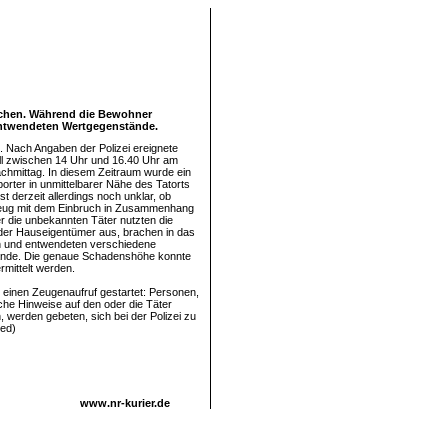
ochen. Während die Bewohner
entwendeten Wertgegenstände.
n. Nach Angaben der Polizei ereignete
all zwischen 14 Uhr und 16.40 Uhr am
hmittag. In diesem Zeitraum wurde ein
orter in unmittelbarer Nähe des Tatorts
ist derzeit allerdings noch unklar, ob
eug mit dem Einbruch in Zusammenhang
er die unbekannten Täter nutzten die
der Hauseigentümer aus, brachen in das
 und entwendeten verschiedene
nde. Die genaue Schadenshöhe konnte
ermittelt werden.
t einen Zeugenaufruf gestartet: Personen,
iche Hinweise auf den oder die Täter
 werden gebeten, sich bei der Polizei zu
red)
www.nr-kurier.de