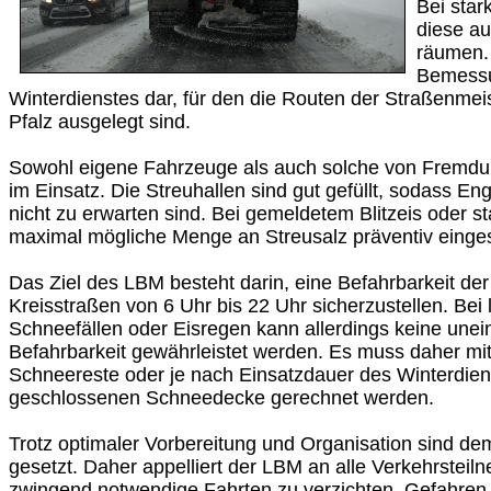
Bei star
diese a
räumen. 
Bemessu
Winterdienstes dar, für den die Routen der Straßenmeis
Pfalz ausgelegt sind.
Sowohl eigene Fahrzeuge als auch solche von Fremdu
im Einsatz. Die Streuhallen sind gut gefüllt, sodass E
nicht zu erwarten sind. Bei gemeldetem Blitzeis oder st
maximal mögliche Menge an Streusalz präventiv einges
Das Ziel des LBM besteht darin, eine Befahrbarkeit de
Kreisstraßen von 6 Uhr bis 22 Uhr sicherzustellen. Bei
Schneefällen oder Eisregen kann allerdings keine une
Befahrbarkeit gewährleistet werden. Es muss daher m
Schneereste oder je nach Einsatzdauer des Winterdien
geschlossenen Schneedecke gerechnet werden.
Trotz optimaler Vorbereitung und Organisation sind d
gesetzt. Daher appelliert der LBM an alle Verkehrsteiln
zwingend notwendige Fahrten zu verzichten. Gefahren 