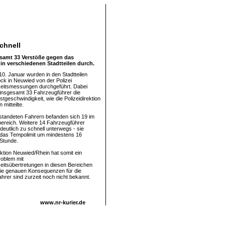
chnell
esamt 33 Verstöße gegen das
 in verschiedenen Stadtteilen durch.
0. Januar wurden in den Stadtteilen
ock in Neuwied von der Polizei
eitsmessungen durchgeführt. Dabei
 insgesamt 33 Fahrzeugführer die
tgeschwindigkeit, wie die Polizeidirektion
mitteilte.
tandeten Fahrern befanden sich 19 im
ereich. Weitere 14 Fahrzeugführer
deutlich zu schnell unterwegs - sie
 das Tempolimit um mindestens 16
 Stunde.
ektion Neuwied/Rhein hat somit ein
roblem mit
itsübertretungen in diesen Bereichen
ie genauen Konsequenzen für die
ahrer sind zurzeit noch nicht bekannt.
www.nr-kurier.de