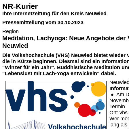
NR-Kurier
Ihre Internetzeitung für den Kreis Neuwied
Pressemitteilung vom 30.10.2023
Region
Meditation, Lachyoga: Neue Angebote der
Neuwied
Die Volkshochschule (VHS) Neuwied bietet wieder 
die in Kürze beginnen. Diesmal sind ein Informat
"Winzer für ein Jahr", Buddhistische Meditation u
"Lebenslust mit Lach-Yoga entwickeln" dabei.
Neuwie
Informa
Am Do
November
Termin
Ort: vh
Wer möc
lang al