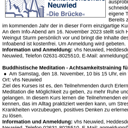
ausprob
schneide
eigene 
Bereits 
im kommenden Jahr der in dieser Form einzigartige Kurs
An dem Info-Abend am 16. November 2023 stellt sich 
Weingut Sturm persönlich vor und bringt die Inhalte de
Infoabend ist kostenfrei. Um Anmeldung wird gebeten.
Information und Anmeldung:
vhs Neuwied, Heddesdo
Neuwied, Telefon 02631-8025510, E-Mail: anmeldung
Buddhistische Meditation - Achtsamkeitstraining f
Am Samstag, den 18. November, 10 bis 15 Uhr, ein
Ort: vhs Neuwied
Ziel des Kurses ist es, den Teilnehmenden durch Erler
Meditation die Möglichkeit zu geben, zu mehr Ruhe und
gelangen. In diesem Kurs lernen die Teilnehmenden ein
kennen, das im Alltag praktiziert werden kann, um Str
Krankheiten vorzubeugen, positives Denken zu erlernen
zu lösen.
Information und Anmeldung:
vhs Neuwied, Heddesdo
Neuwied, Telefon 02631-8025510, E-Mail: anmeldung