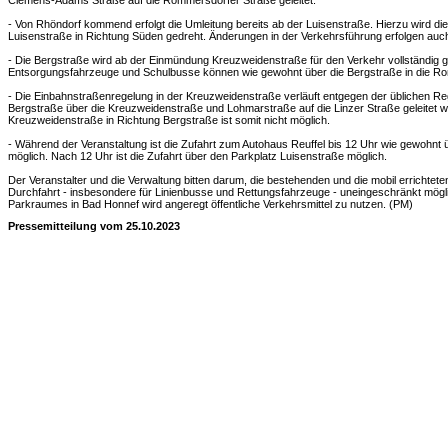
Clemens-Adams Straße auf die Rommersdorfer Straße geleitet.
- Von Rhöndorf kommend erfolgt die Umleitung bereits ab der Luisenstraße. Hierzu wird di
Luisenstraße in Richtung Süden gedreht. Änderungen in der Verkehrsführung erfolgen auc
- Die Bergstraße wird ab der Einmündung Kreuzweidenstraße für den Verkehr vollständig 
Entsorgungsfahrzeuge und Schulbusse können wie gewohnt über die Bergstraße in die Ro
- Die Einbahnstraßenregelung in der Kreuzweidenstraße verläuft entgegen der üblichen R
Bergstraße über die Kreuzweidenstraße und Lohmarstraße auf die Linzer Straße geleitet wi
Kreuzweidenstraße in Richtung Bergstraße ist somit nicht möglich.
- Während der Veranstaltung ist die Zufahrt zum Autohaus Reuffel bis 12 Uhr wie gewohnt
möglich. Nach 12 Uhr ist die Zufahrt über den Parkplatz Luisenstraße möglich.
Der Veranstalter und die Verwaltung bitten darum, die bestehenden und die mobil errichtete
Durchfahrt - insbesondere für Linienbusse und Rettungsfahrzeuge - uneingeschränkt mögli
Parkraumes in Bad Honnef wird angeregt öffentliche Verkehrsmittel zu nutzen. (PM)
Pressemitteilung vom 25.10.2023