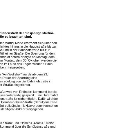
Innenstadt der diesjährige Martini-
ie zu beachten sind.
er Martini-Markt erstreckt sich über den
arktes hinaus in die Hauptstraße bis zur
e und in der Bahnhofstraße bis zur
lheimer Straße. Die Sperrung für den
ände et cetera erfolgte ab Montag, dem
Am Montag, dem 30. Oktober, werden die
en im Laufe des Tages wieder für den
rkehr freigegeben.
ße "Am Wolfshof" wurde ab dem 23.
ie Dauer der Sperrung eine
nregelung von der Bahnhofstraße in
r Straße eingerichtet.
raße wird von Rhöndorf kommend bereits
sse vollständig gesperrt. Eine Durchfahrt
enstraße ist nicht möglich. Dafür wird der
er Bernhard-Klein-Straße (Schülgenstraße
ße) vollständig mit Haltverboten versehen
eidseitigen Verkehr freigegeben.
Klein-Straße und Clemens-Adams-Straße
e kommend über die Schülgenstraße und