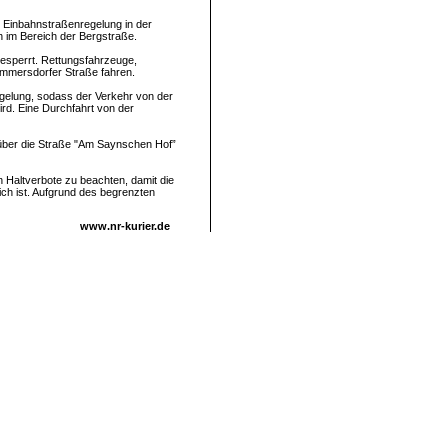
e Einbahnstraßenregelung in der
h im Bereich der Bergstraße.
gesperrt. Rettungsfahrzeuge,
mmersdorfer Straße fahren.
egelung, sodass der Verkehr von der
rd. Eine Durchfahrt von der
 über die Straße "Am Saynschen Hof”
n Haltverbote zu beachten, damit die
ch ist. Aufgrund des begrenzten
www.nr-kurier.de