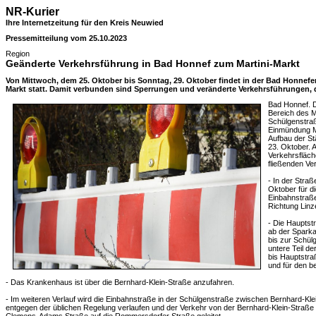
NR-Kurier
Ihre Internetzeitung für den Kreis Neuwied
Pressemitteilung vom 25.10.2023
Region
Geänderte Verkehrsführung in Bad Honnef zum Martini-Markt
Von Mittwoch, dem 25. Oktober bis Sonntag, 29. Oktober findet in der Bad Honnefer 
Markt statt. Damit verbunden sind Sperrungen und veränderte Verkehrsführungen, d
Bad Honnef. D
Bereich des M
Schülgenstraß
Einmündung Mü
Aufbau der St
23. Oktober. 
Verkehrsfläch
fließenden Ve
- In der Stra
Oktober für d
Einbahnstraße
Richtung Linze
- Die Hauptst
ab der Sparka
bis zur Schülg
untere Teil d
bis Hauptstra
und für den b
- Das Krankenhaus ist über die Bernhard-Klein-Straße anzufahren.
- Im weiteren Verlauf wird die Einbahnstraße in der Schülgenstraße zwischen Bernhard-
entgegen der üblichen Regelung verlaufen und der Verkehr von der Bernhard-Klein-Straß