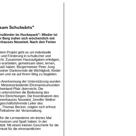
sam Schulwärts"
ulkinder im Huckepack": Wieder ist
r Berg trafen sich wöchentlich mit
enhauses Neuwied. Nach den Ferien
dem Projekt geht es um individuelle
 und Förderung in schulischer und
icht: Zusammen Hausaufgaben erledigen,
n erarbeiten, gemeinsam üben, lernen,
paß haben. Bürgermeister Peter Jung
 seiner Dankesrede die Wichtigkeit, Kinder
en und sie auf ihrem Weg zu begleiten.
e Anerkennung der Unterstützung wurden
 Ministerpräsidentin Ehrenamtsurkunden
einland-Pfalz überreicht. Die
n unterstrichen die Bedeutung des
ihre Einrichtungen. Die Koordinatorin des
onenhauses Neuwied, Jennifer Welker
geschäftsführende Leiter des
, Thomas Becker, zeigten sich erfreut
 Teilnahme der Veranstaltung.
für die Lerntandems ein letztes Mal
nsetzen und Spaß haben: In der
telt. Mit einem kleinen Geschenk für die
keit für die ehrenamtlichen