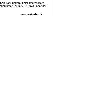
huljahr und freut sich über weitere
dungen unter Tel. 02631/390730 oder per
www.nr-kurier.de