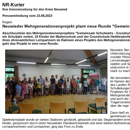
NR-Kurier
Ihre Internetzeitung für den Kreis Neuwied
Pressemitteilung vom 23.08.2023
Region
Neuwieder Mehrgenerationenprojekt plant neue Runde "Gemein
Abschlussfeier des Mehrgenerationenprojektes "Gemeinsam Schulwärts - Grundsch
ein Schuljahr vorbei. 19 Kinder der Marienschule und der Grundschule Heddesdorfe
ihren ehrenamtlichen Lernpartnern im Rahmen eines Projekts des Mehrgeneration
geht das Projekt in eine neue Runde.
Neuwied. Bei 
Unterstützung
sozialer Hins
Lernstrategie
spielen und S
unterstrich in
stark zu mach
Als besonder
im Namen der
des Landes Rh
Schulleitunge
Projektes für 
Mehrgenerati
und auch der 
Trägervereins
über die rege
Dann hieß es 
gemeinsam ei
Spieleolympiade wurde an sieben Stationen gerätselt, gebastelt und das Siegertandem ermit
Kinder, gesponsert durch einen Neuwieder Handwerksbetrieb und einer kleinen Aufmerksam
Lernpartnerinnen und Lernpartner, ging das Fest zu Ende.