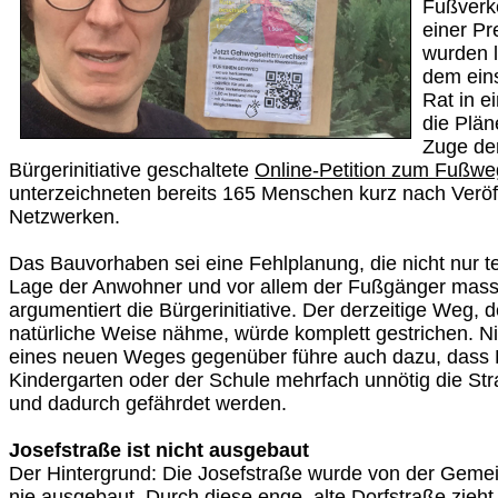
Fußverke
einer Pr
wurden l
dem ein
Rat in 
die Plän
Zuge de
Bürgerinitiative geschaltete
Online-Petition zum Fußweg
unterzeichneten bereits 165 Menschen kurz nach Veröff
Netzwerken.
Das Bauvorhaben sei eine Fehlplanung, die nicht nur te
Lage der Anwohner und vor allem der Fußgänger massi
argumentiert die Bürgerinitiative. Der derzeitige Weg,
natürliche Weise nähme, würde komplett gestrichen. N
eines neuen Weges gegenüber führe auch dazu, dass
Kindergarten oder der Schule mehrfach unnötig die S
und dadurch gefährdet werden.
Josefstraße ist nicht ausgebaut
Der Hintergrund: Die Josefstraße wurde von der Gemei
nie ausgebaut. Durch diese enge, alte Dorfstraße zieht