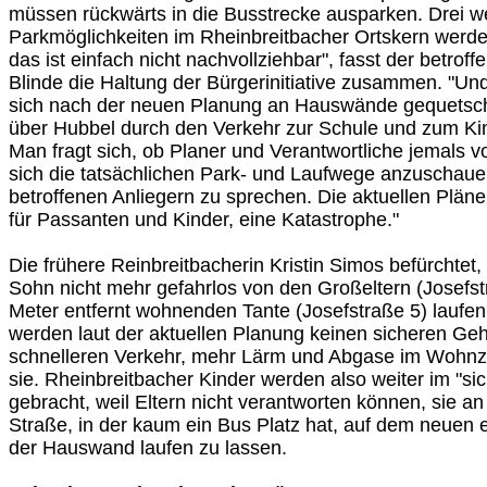
müssen rückwärts in die Busstrecke ausparken. Drei we
Parkmöglichkeiten im Rheinbreitbacher Ortskern werden
das ist einfach nicht nachvollziehbar", fasst der betrof
Blinde die Haltung der Bürgerinitiative zusammen. "Un
sich nach der neuen Planung an Hauswände gequetsch
über Hubbel durch den Verkehr zur Schule und zum Ki
Man fragt sich, ob Planer und Verantwortliche jemals 
sich die tatsächlichen Park- und Laufwege anzuschaue
betroffenen Anliegern zu sprechen. Die aktuellen Pläne
für Passanten und Kinder, eine Katastrophe."
Die frühere Reinbreitbacherin Kristin Simos befürchtet,
Sohn nicht mehr gefahrlos von den Großeltern (Josefst
Meter entfernt wohnenden Tante (Josefstraße 5) laufe
werden laut der aktuellen Planung keinen sicheren Ge
schnelleren Verkehr, mehr Lärm und Abgase im Wohnz
sie. Rheinbreitbacher Kinder werden also weiter im "si
gebracht, weil Eltern nicht verantworten können, sie a
Straße, in der kaum ein Bus Platz hat, auf dem neuen
der Hauswand laufen zu lassen.