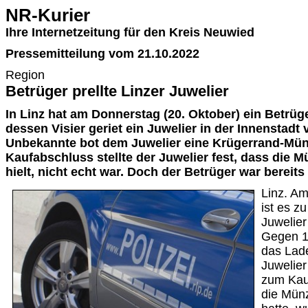
NR-Kurier
Ihre Internetzeitung für den Kreis Neuwied
Pressemitteilung vom 21.10.2022
Region
Betrüger prellte Linzer Juwelier
In Linz hat am Donnerstag (20. Oktober) ein Betrüg
dessen Visier geriet ein Juwelier in der Innenstadt 
Unbekannte bot dem Juwelier eine Krügerrand-Mü
Kaufabschluss stellte der Juwelier fest, dass die M
hielt, nicht echt war. Doch der Betrüger war bereit
Linz. A
ist es z
Juwelie
Gegen 1
das Lad
Juwelie
zum Kau
die Münz