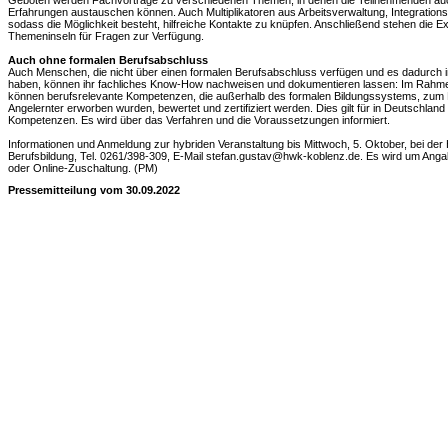
Geboten werden Fachvorträge zu verschiedenen Themen, in denen die Teilnehmenden auch
Erfahrungen austauschen können. Auch Multiplikatoren aus Arbeitsverwaltung, Integration
sodass die Möglichkeit besteht, hilfreiche Kontakte zu knüpfen. Anschließend stehen die
Themeninseln für Fragen zur Verfügung.
Auch ohne formalen Berufsabschluss
Auch Menschen, die nicht über einen formalen Berufsabschluss verfügen und es dadurch i
haben, können ihr fachliches Know-How nachweisen und dokumentieren lassen: Im Rahme
können berufsrelevante Kompetenzen, die außerhalb des formalen Bildungssystems, zum Be
Angelernter erworben wurden, bewertet und zertifiziert werden. Dies gilt für in Deutschla
Kompetenzen. Es wird über das Verfahren und die Voraussetzungen informiert.
Informationen und Anmeldung zur hybriden Veranstaltung bis Mittwoch, 5. Oktober, bei der 
Berufsbildung, Tel. 0261/398-309, E-Mail stefan.gustav@hwk-koblenz.de. Es wird um Anga
oder Online-Zuschaltung. (PM)
Pressemitteilung vom 30.09.2022