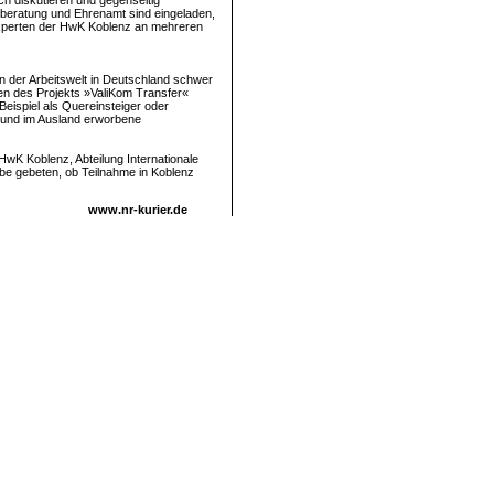
 diskutieren und gegenseitig
sberatung und Ehrenamt sind eingeladen,
 Experten der HwK Koblenz an mehreren
n der Arbeitswelt in Deutschland schwer
n des Projekts »ValiKom Transfer«
ispiel als Quereinsteiger oder
nd und im Ausland erworbene
HwK Koblenz, Abteilung Internationale
be gebeten, ob Teilnahme in Koblenz
www.nr-kurier.de