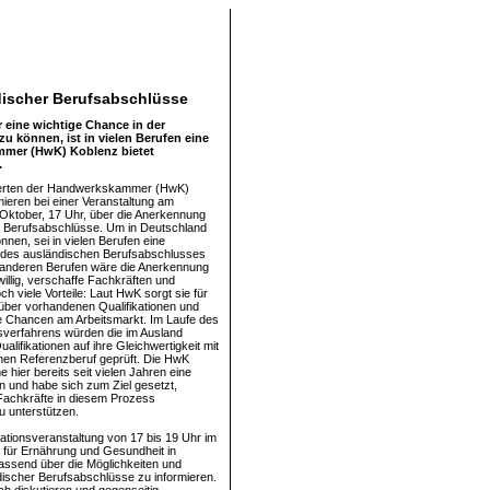
discher Berufsabschlüsse
 eine wichtige Chance in der
u können, ist in vielen Berufen eine
mmer (HwK) Koblenz bietet
.
erten der Handwerkskammer (HwK)
mieren bei einer Veranstaltung am
 Oktober, 17 Uhr, über die Anerkennung
r Berufsabschlüsse. Um in Deutschland
nnen, sei in vielen Berufen eine
des ausländischen Berufsabschlusses
 anderen Berufen wäre die Anerkennung
illig, verschaffe Fachkräften und
ch viele Vorteile: Laut HwK sorgt sie für
ber vorhandenen Qualifikationen und
e Chancen am Arbeitsmarkt. Im Laufe des
verfahrens würden die im Ausland
lifikationen auf ihre Gleichwertigkeit mit
hen Referenzberuf geprüft. Die HwK
 hier bereits seit vielen Jahren eine
in und habe sich zum Ziel gesetzt,
Fachkräfte in diesem Prozess
u unterstützen.
mationsveranstaltung von 17 bis 19 Uhr im
für Ernährung und Gesundheit in
assend über die Möglichkeiten und
ischer Berufsabschlüsse zu informieren.