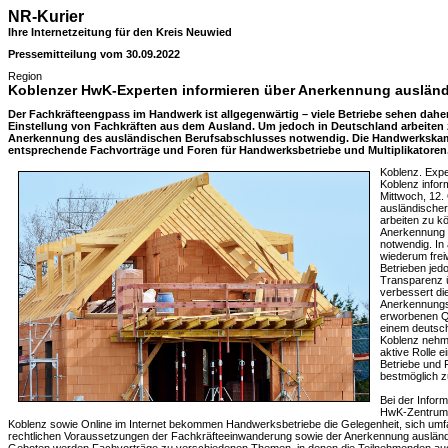
NR-Kurier
Ihre Internetzeitung für den Kreis Neuwied
Pressemitteilung vom 30.09.2022
Region
Koblenzer HwK-Experten informieren über Anerkennung auslän
Der Fachkräfteengpass im Handwerk ist allgegenwärtig – viele Betriebe sehen daher
Einstellung von Fachkräften aus dem Ausland. Um jedoch in Deutschland arbeiten z
Anerkennung des ausländischen Berufsabschlusses notwendig. Die Handwerkska
entsprechende Fachvorträge und Foren für Handwerksbetriebe und Multiplikatoren
Koblenz. Exp
Koblenz infor
Mittwoch, 12.
ausländische
arbeiten zu kö
Anerkennung 
notwendig. In
wiederum freiw
Betrieben jedo
Transparenz ü
verbessert di
Anerkennungs
erworbenen Qua
einem deutsc
Koblenz nehme
aktive Rolle e
Betriebe und 
bestmöglich z
Bei der Infor
HwK-Zentrum 
Koblenz sowie Online im Internet bekommen Handwerksbetriebe die Gelegenheit, sich umf
rechtlichen Voraussetzungen der Fachkräfteeinwanderung sowie der Anerkennung ausländ