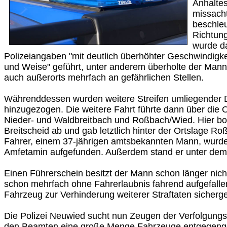
Anhalte
missach
beschleu
Richtun
wurde d
Polizeiangaben "mit deutlich überhöhter Geschwindigkei
und Weise" geführt, unter anderem überholte der Mann 
auch außerorts mehrfach an gefährlichen Stellen.
Währenddessen wurden weitere Streifen umliegender D
hinzugezogen. Die weitere Fahrt führte dann über die 
Nieder- und Waldbreitbach und Roßbach/Wied. Hier b
Breitscheid ab und gab letztlich hinter der Ortslage R
Fahrer, einem 37-jährigen amtsbekannten Mann, wurd
Amfetamin aufgefunden. Außerdem stand er unter dem 
Einen Führerschein besitzt der Mann schon länger nic
schon mehrfach ohne Fahrerlaubnis fahrend aufgefallen
Fahrzeug zur Verhinderung weiterer Straftaten sicherge
Die Polizei Neuwied sucht nun Zeugen der Verfolgungsf
den Beamten eine große Menge Fahrzeuge entgegen