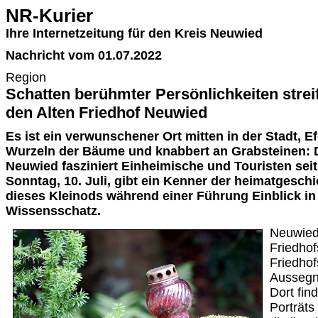
NR-Kurier
Ihre Internetzeitung für den Kreis Neuwied
Nachricht vom 01.07.2022
Region
Schatten berühmter Persönlichkeiten strei
den Alten Friedhof Neuwied
Es ist ein verwunschener Ort mitten in der Stadt, E
Wurzeln der Bäume und knabbert an Grabsteinen: De
Neuwied fasziniert Einheimische und Touristen seit
Sonntag, 10. Juli, gibt ein Kenner der heimatgesch
dieses Kleinods während einer Führung Einblick in
Wissensschatz.
Neuwied
Friedhof
Friedho
Aussegnu
Dort find
Porträts