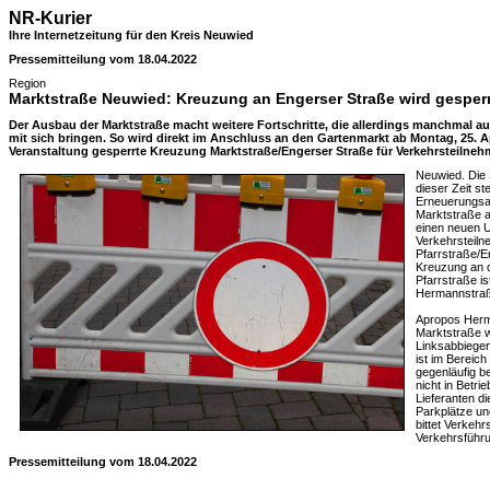
NR-Kurier
Ihre Internetzeitung für den Kreis Neuwied
Pressemitteilung vom 18.04.2022
Region
Marktstraße Neuwied: Kreuzung an Engerser Straße wird gesperr
Der Ausbau der Marktstraße macht weitere Fortschritte, die allerdings manchmal a
mit sich bringen. So wird direkt im Anschluss an den Gartenmarkt ab Montag, 25. A
Veranstaltung gesperrte Kreuzung Marktstraße/Engerser Straße für Verkehrsteilnehm
Neuwied. Die 
dieser Zeit s
Erneuerungsarb
Marktstraße a
einen neuen U
Verkehrsteiln
Pfarrstraße/E
Kreuzung an d
Pfarrstraße i
Hermannstra
Apropos Herm
Marktstraße 
Linksabbiegen
ist im Bereic
gegenläufig b
nicht in Betr
Lieferanten d
Parkplätze un
bittet Verkeh
Verkehrsführ
Pressemitteilung vom 18.04.2022