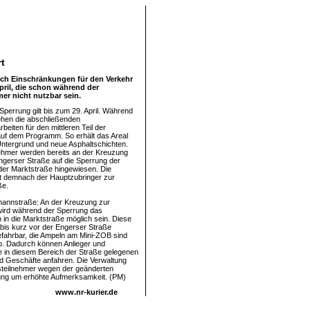
t
uch Einschränkungen für den Verkehr
pril, die schon während der
er nicht nutzbar sein.
Sperrung gilt bis zum 29. April. Während
tehen die abschließenden
eiten für den mittleren Teil der
uf dem Programm. So erhält das Areal
ntergrund und neue Asphaltschichten.
ehmer werden bereits an der Kreuzung
ngerser Straße auf die Sperrung der
er Marktstraße hingewiesen. Die
st demnach der Hauptzubringer zur
ße.
annstraße: An der Kreuzung zur
wird während der Sperrung das
 in die Marktstraße möglich sein. Diese
h bis kurz vor der Engerser Straße
efahrbar, die Ampeln am Mini-ZOB sind
ieb. Dadurch können Anlieger und
ie in diesem Bereich der Straße gelegenen
d Geschäfte anfahren. Die Verwaltung
rsteilnehmer wegen der geänderten
ung um erhöhte Aufmerksamkeit. (PM)
www.nr-kurier.de