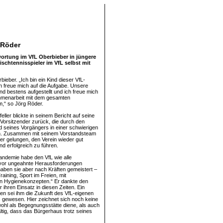
 Röder
wortung im VfL Oberbieber in jüngere
schtennisspieler im VfL selbst mit
ieber. „Ich bin ein Kind dieser VfL-
ch freue mich auf die Aufgabe. Unsere
nd bestens aufgestellt und ich freue mich
mmenarbeit mit dem gesamten
,“ so Jörg Röder.
ller blickte in seinem Bericht auf seine
-Vorsitzender zurück, die durch den
od seines Vorgängers in einer schwierigen
n. Zusammen mit seinem Vorstandsteam
er gelungen, den Verein wieder gut
nd erfolgreich zu führen.
ndemie habe den VfL wie alle
 vor ungeahnte Herausforderungen
 haben sie aber nach Kräften gemeistert –
Training, Sport im Freien, mit
n Hygienekonzepten.“ Er dankte den
r ihren Einsatz in diesen Zeiten. Ein
gen sei ihm die Zukunft des VfL-eigenen
gewesen. Hier zeichnet sich noch keine
ohl als Begegnungsstätte diene, als auch
ältig, dass das Bürgerhaus trotz seines