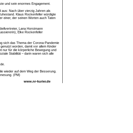
enste und sein enormes Engagement.
 aus: Nach über vierzig Jahren als
-Ruhestand. Klaus Rockenfeller würdigte
ber einer, der seinen Worten auch Taten
Stellvertreter, Lana Horstmann
assiererin), Elke Rockenfeller
l zog sich das Thema der Corona-Pandemie
 genutzt worden, damit vor allem Kinder
ht nur für die körperliche Bewegung und
ale Stabilität – darin waren sich alle
.de.
eile wieder auf dem Weg der Besserung.
Genesung. (PM)
www.nr-kurier.de