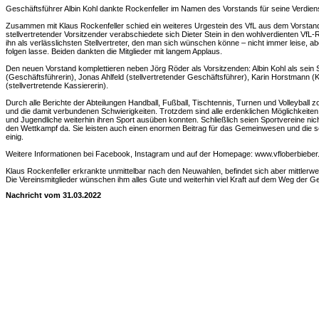
Geschäftsführer Albin Kohl dankte Rockenfeller im Namen des Vorstands für seine Verdi
Zusammen mit Klaus Rockenfeller schied ein weiteres Urgestein des VfL aus dem Vorstand
stellvertretender Vorsitzender verabschiedete sich Dieter Stein in den wohlverdienten VfL
ihn als verlässlichsten Stellvertreter, den man sich wünschen könne – nicht immer leise, a
folgen lasse. Beiden dankten die Mitglieder mit langem Applaus.
Den neuen Vorstand komplettieren neben Jörg Röder als Vorsitzenden: Albin Kohl als sein 
(Geschäftsführerin), Jonas Ahlfeld (stellvertretender Geschäftsführer), Karin Horstmann (K
(stellvertretende Kassiererin).
Durch alle Berichte der Abteilungen Handball, Fußball, Tischtennis, Turnen und Volleybal
und die damit verbundenen Schwierigkeiten. Trotzdem sind alle erdenklichen Möglichkeiten
und Jugendliche weiterhin ihren Sport ausüben konnten. Schließlich seien Sportvereine nic
den Wettkampf da. Sie leisten auch einen enormen Beitrag für das Gemeinwesen und die sozi
einig.
Weitere Informationen bei Facebook, Instagram und auf der Homepage: www.vfloberbieber
Klaus Rockenfeller erkrankte unmittelbar nach den Neuwahlen, befindet sich aber mittlerw
Die Vereinsmitglieder wünschen ihm alles Gute und weiterhin viel Kraft auf dem Weg der 
Nachricht vom 31.03.2022