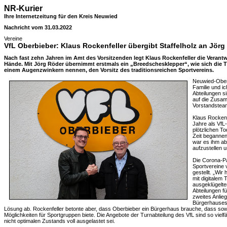
NR-Kurier
Ihre Internetzeitung für den Kreis Neuwied
Nachricht vom 31.03.2022
Vereine
VfL Oberbieber: Klaus Rockenfeller übergibt Staffelholz an Jörg
Nach fast zehn Jahren im Amt des Vorsitzenden legt Klaus Rockenfeller die Verant
Hände. Mit Jörg Röder übernimmt erstmals ein „Breedschesklepper“, wie sich die Ti
einem Augenzwinkern nennen, den Vorsitz des traditionsreichen Sportvereins.
Neuwied-Oberb
Familie und i
Abteilungen si
auf die Zusa
Vorstandsteam
Klaus Rockenfe
Jahre als VfL
plötzlichen T
Zeit beganne
war es ihm ab
aufzustellen u
Die Corona-Pa
Sportvereine
gestellt. „Wir
mit digitalem 
ausgeklügelte
Abteilungen fü
zweites Anlie
Bürgerhauses 
Lösung ab. Rockenfeller betonte aber, dass Oberbieber ein Bürgerhaus brauche, dass sow
Möglichkeiten für Sportgruppen biete. Die Angebote der Turnabteilung des VfL sind so vielf
nicht optimalen Zustands voll ausgelastet sei.