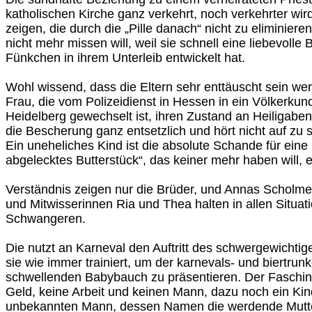
katholischen Kirche ganz verkehrt, noch verkehrter wird
zeigen, die durch die „Pille danach“ nicht zu eliminiere
nicht mehr missen will, weil sie schnell eine liebevoll
Fünkchen in ihrem Unterleib entwickelt hat.
Wohl wissend, dass die Eltern sehr enttäuscht sein wer
Frau, die vom Polizeidienst in Hessen in ein Völkerku
Heidelberg gewechselt ist, ihren Zustand an Heiligaben
die Bescherung ganz entsetzlich und hört nicht auf zu s
Ein uneheliches Kind ist die absolute Schande für eine 
abgelecktes Butterstück“, das keiner mehr haben will, e
Verständnis zeigen nur die Brüder, und Annas Scholm
und Mitwisserinnen Ria und Thea halten in allen Situat
Schwangeren.
Die nutzt an Karneval den Auftritt des schwergewichtig
sie wie immer trainiert, um der karnevals- und biertr
schwellenden Babybauch zu präsentieren. Der Faschin
Geld, keine Arbeit und keinen Mann, dazu noch ein Ki
unbekannten Mann, dessen Namen die werdende Mutter