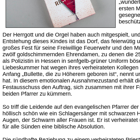
„wunder
ersten 
gesegne
beschützt
Der Herrgott und die Orgel haben auch mitgespielt, und
Entstehung dieses Kindes ist das Dorf, das feierwütig u
großes Fest für seine Freiwillige Feuerwehr und den Mu
zwölf goldschimmernden Ehrendamen, zu denen die 25-
als Polizistin in Hessen in senfgelb-grüner Uniform bö
Liebeskummer hat wegen ihres verheirateten Kollegen 
Anfang „Bullette, die zu Höherem geboren ist“, nennt u
hat. In diesem emotionalen Ausnahmezustand erhält 
Festausschuss den Auftrag, sich zusammen mit ihrer F
beiden Pfarrer zu kümmern.
So triff die Leidende auf den evangelischen Pfarrer d
höllisch schön wie ein Schlagersänger mit schwarzen 
Augen, der Schwarm aller Frauen ist. Er ist verheiratet
für alle Sünden eine biblische Absolution.
Die sündhafte Beziehung zu einem verheirateten Priest