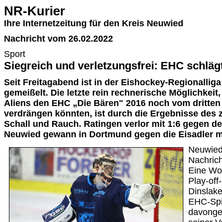
NR-Kurier
Ihre Internetzeitung für den Kreis Neuwied
Nachricht vom 26.02.2022
Sport
Siegreich und verletzungsfrei: EHC schläg
Seit Freitagabend ist in der Eishockey-Regionalliga
gemeißelt. Die letzte rein rechnerische Möglichkeit,
Aliens den EHC „Die Bären" 2016 noch vom dritten
verdrängen könnten, ist durch die Ergebnisse des z
Schall und Rauch. Ratingen verlor mit 1:6 gegen d
Neuwied gewann in Dortmund gegen die Eisadler mi
Neuwied.
Nachric
Eine Woc
Play-off
Dinslake
EHC-Spi
davonge