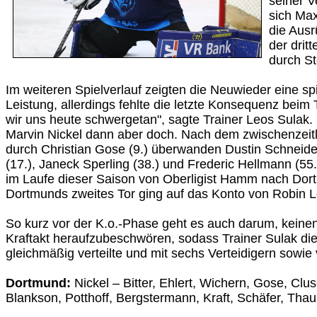
seiner V
sich Max
die Ausr
der drit
durch St
Im weiteren Spielverlauf zeigten die Neuwieder eine spi
Leistung, allerdings fehlte die letzte Konsequenz beim
wir uns heute schwergetan", sagte Trainer Leos Sulak.
Marvin Nickel dann aber doch. Nach dem zwischenzeitl
durch Christian Gose (9.) überwanden Dustin Schneide
(17.), Janeck Sperling (38.) und Frederic Hellmann (55.
im Laufe dieser Saison von Oberligist Hamm nach Dor
Dortmunds zweites Tor ging auf das Konto von Robin Lo
So kurz vor der K.o.-Phase geht es auch darum, keine
Kraftakt heraufzubeschwören, sodass Trainer Sulak die
gleichmäßig verteilte und mit sechs Verteidigern sowie 
Dortmund:
Nickel – Bitter, Ehlert, Wichern, Gose, Clu
Blankson, Potthoff, Bergstermann, Kraft, Schäfer, Thau