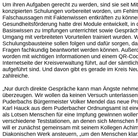
Um ihren Aufgaben gerecht zu werden, sind sie seit Mit
konzipierten Schulungen vorbereitet worden, um Fehl
Falschaussagen mit Faktenwissen entkräften zu können
Gesundheitsförderung hatte drei Module entwickelt, in
Basiswissen zu Impfungen unterrichtet sowie Gespräc
Umgang mit verbreiteten Vorurteilen trainiert wurden. W
Schulungsbausteine sollen folgen und dafür sorgen, d
Fragen fachkundig beantwortet werden können. Außerdem
worden mit wichtigen Informationen und einem QR-Code,
Internetseite der Kreisverwaltung führt, auf der sämtli
aufgeführt sind. Und davon gibt es gerade im Kreis Neu
zahlreiche.
„Nur durch direkte Gespräche kann man Ängste neh
überzeugen. Wir wollen da keinen Versuch unterlassen
Puderbachs Bürgermeister Volker Mendel das neue Proj
Karl Hauck aus dem Puderbacher Ordnungsamt ist einer
als Lotsen Menschen für eine Impfung gewinnen wollen.
verschiedene Teststationen, an denen sich Menschen für
will er zunächst gemeinsam mit seinem Kollegen Achi
Diakonischen Werk ansteuern, „um den Menschen klar