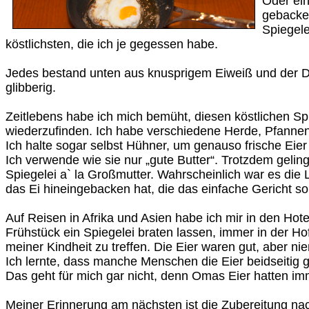
Oder ei
gebacke
Spiegele
köstlichsten, die ich je gegessen habe.
Jedes bestand unten aus knusprigem Eiweiß und der Do
glibberig.
Zeitlebens habe ich mich bemüht, diesen köstlichen S
wiederzufinden. Ich habe verschiedene Herde, Pfannen
Ich halte sogar selbst Hühner, um genauso frische Eie
Ich verwende wie sie nur „gute Butter“. Trotzdem geling
Spiegelei a` la Großmutter. Wahrscheinlich war es die
das Ei hineingebacken hat, die das einfache Gericht s
Auf Reisen in Afrika und Asien habe ich mir in den Ho
Frühstück ein Spiegelei braten lassen, immer in der 
meiner Kindheit zu treffen. Die Eier waren gut, aber ni
Ich lernte, dass manche Menschen die Eier beidseitig 
Das geht für mich gar nicht, denn Omas Eier hatten im
Meiner Erinnerung am nächsten ist die Zubereitung na