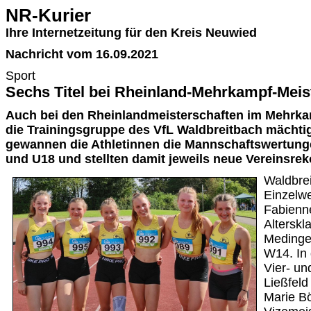
NR-Kurier
Ihre Internetzeitung für den Kreis Neuwied
Nachricht vom 16.09.2021
Sport
Sechs Titel bei Rheinland-Mehrkampf-Meis
Auch bei den Rheinlandmeisterschaften im Mehrkam
die Trainingsgruppe des VfL Waldbreitbach mächti
gewannen die Athletinnen die Mannschaftswertunge
und U18 und stellten damit jeweils neue Vereinsrek
Waldbrei
Einzelwe
Fabienne
Altersk
Medinge
W14. In 
Vier- un
Ließfeld
Marie B