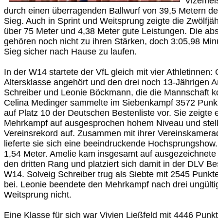
Vizemeis
durch einen überragenden Ballwurf von 39,5 Metern den
Sieg. Auch in Sprint und Weitsprung zeigte die Zwölfj
über 75 Meter und 4,38 Meter gute Leistungen. Die ab
gehören noch nicht zu ihren Stärken, doch 3:05,98 Min
Sieg sicher nach Hause zu laufen.
In der W14 startete der VfL gleich mit vier Athletinnen: 
Altersklasse angehört und den drei noch 13-Jährigen A
Schreiber und Leonie Böckmann, die die Mannschaft kom
Celina Medinger sammelte im Siebenkampf 3572 Punkt
auf Platz 10 der Deutschen Bestenliste vor. Sie zeigt
Mehrkampf auf ausgesprochen hohem Niveau und stell
Vereinsrekord auf. Zusammen mit ihrer Vereinskamera
lieferte sie sich eine beeindruckende Hochsprungshow
1,54 Meter. Amelie kam insgesamt auf ausgezeichnete
den dritten Rang und platziert sich damit in der DLV Be
W14. Solveig Schreiber trug als Siebte mit 2545 Punk
bei. Leonie beendete den Mehrkampf nach drei ungült
Weitsprung nicht.
Eine Klasse für sich war Vivien Ließfeld mit 4446 Pun