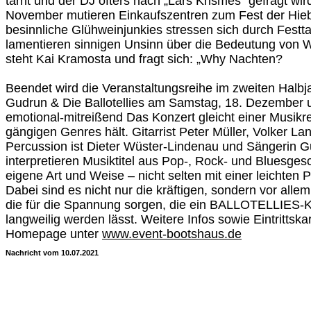
tarnt und der DJ öfters nach „Lars Krismes" gefragt wi
November mutieren Einkaufszentren zum Fest der Hie
besinnliche Glühweinjunkies stressen sich durch Fest
lamentieren sinnigen Unsinn über die Bedeutung von W
steht Kai Kramosta und fragt sich: „Why Nachten?
Beendet wird die Veranstaltungsreihe im zweiten Halbj
Gudrun & Die Ballotellies am Samstag, 18. Dezember 
emotional-mitreißend Das Konzert gleicht einer Musikrei
gängigen Genres hält. Gitarrist Peter Müller, Volker 
Percussion ist Dieter Wüster-Lindenau und Sängerin G
interpretieren Musiktitel aus Pop-, Rock- und Bluesges
eigene Art und Weise – nicht selten mit einer leichten P
Dabei sind es nicht nur die kräftigen, sondern vor alle
die für die Spannung sorgen, die ein BALLOTELLIES-K
langweilig werden lässt. Weitere Infos sowie Eintrittskar
Homepage unter
www.event-bootshaus.de
Nachricht vom 10.07.2021