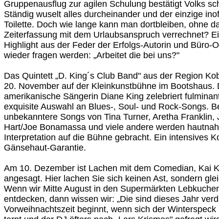
Gruppenausflug zur agilen Schulung bestätigt Volks s
Ständig wuselt alles durcheinander und der einzige inof
Toilette. Doch wie lange kann man dortbleiben, ohne da
Zeiterfassung mit dem Urlaubsanspruch verrechnet? Ei
Highlight aus der Feder der Erfolgs-Autorin und Büro-O
wieder fragen werden: „Arbeitet die bei uns?"
Das Quintett „D. King´s Club Band" aus der Region Ko
20. November auf der Kleinkunstbühne im Bootshaus. 
amerikanische Sängerin Diane King zelebriert fulminant
exquisite Auswahl an Blues-, Soul- und Rock-Songs. B
unbekanntere Songs von Tina Turner, Aretha Franklin, 
Hart/Joe Bonamassa und viele andere werden hautnah 
Interpretation auf die Bühne gebracht. Ein intensives K
Gänsehaut-Garantie.
Am 10. Dezember ist Lachen mit dem Comedian, Kai 
angesagt. Hier lachen Sie sich keinen Ast, sondern gle
Wenn wir Mitte August in den Supermärkten Lebkuchen
entdecken, dann wissen wir: „Die sind dieses Jahr ver
Vorweihnachtszeit beginnt, wenn sich der Winterspeck 