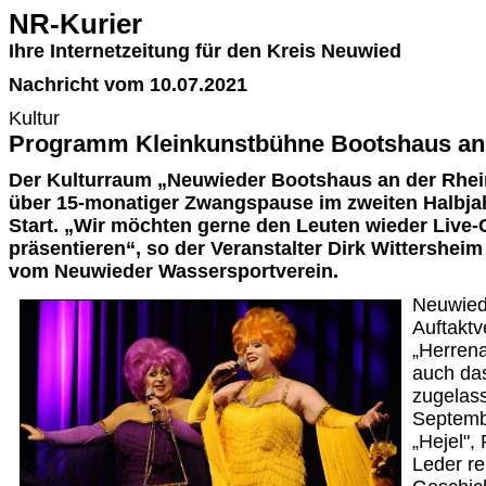
NR-Kurier
Ihre Internetzeitung für den Kreis Neuwied
Nachricht vom 10.07.2021
Kultur
Programm Kleinkunstbühne Bootshaus an
Der Kulturraum „Neuwieder Bootshaus an der Rhei
über 15-monatiger Zwangspause im zweiten Halbja
Start. „Wir möchten gerne den Leuten wieder Liv
präsentieren“, so der Veranstalter Dirk Wittershei
vom Neuwieder Wassersportverein.
Neuwied
Auftaktv
„Herrena
auch da
zugelass
Septemb
„Hejel",
Leder re