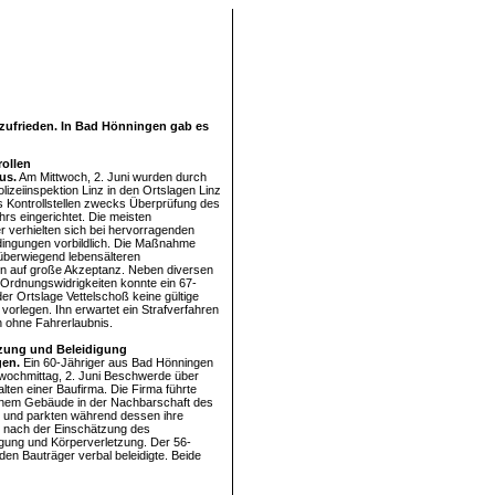
 zufrieden. In Bad Hönningen gab es
ollen
us.
Am Mittwoch, 2. Juni wurden durch
lizeiinspektion Linz in den Ortslagen Linz
 Kontrollstellen zwecks Überprüfung des
rs eingerichtet. Die meisten
r verhielten sich bei hervorragenden
ingungen vorbildlich. Die Maßnahme
 überwiegend lebensälteren
n auf große Akzeptanz. Neben diversen
 Ordnungswidrigkeiten konnte ein 67-
der Ortslage Vettelschoß keine gültige
vorlegen. Ihn erwartet ein Strafverfahren
 ohne Fahrerlaubnis.
tzung und Beleidigung
en.
Ein 60-Jähriger aus Bad Hönningen
twochmittag, 2. Juni Beschwerde über
lten einer Baufirma. Die Firma führte
inem Gebäude in der Nachbarschaft des
 und parkten während dessen ihre
 nach der Einschätzung des
igung und Körperverletzung. Der 56-
en Bauträger verbal beleidigte. Beide