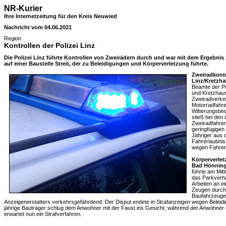
NR-Kurier
Ihre Internetzeitung für den Kreis Neuwied
Nachricht vom 04.06.2021
Region
Kontrollen der Polizei Linz
Die Polizei Linz führte Kontrollen von Zweirädern durch und war mit dem Ergebnis
auf einer Baustelle Streit, der zu Beleidigungen und Körperverletzung führte.
Zweiradkontr
Linz/Kretzha
Beamte der Po
und Kretzhaus
Zweiradverkeh
Motorradfahre
Witterungsbed
stieß bei den
Zweiradfahrer
geringfügigen
Jähriger aus 
Fahrerlaubnis 
wegen Fahren
Körperverle
Bad Hönning
führte am Mit
das Parkverha
Arbeiten an e
Zeugen durch
Baufahrzeuge
Anzeigenerstatters verkehrsgefährdend. Der Disput endete in Strafanzeigen wegen Beleid
jährige Bauträger schlug dem Anwohner mit der Faust ins Gesicht, während der Anwohner d
erwartet nun ein Strafverfahren.