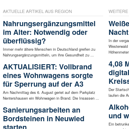
AKTUELLE ARTIKEL AUS REGION
WEITERE
Nahrungsergänzungsmittel
Weiße
im Alter: Notwendig oder
Nacht
überflüssig?
In der verg
Westerwald t
Immer mehr ältere Menschen in Deutschland greifen zu
Höhenmetern
Nahrungsergänzungsmitteln, um ihre Gesundheit zu ...
4,08 M
AKTUALISIERT: Vollbrand
digita
eines Wohnwagens sorgte
Kreis
für Sperrung auf der A3
Der Startsc
Am Nachmittag des 6. August geriet auf dem Parkplatz
laufen die A
Nentershausen ein Wohnwagen in Brand. Die Insassen ...
Alkoho
Sanierungsarbeiten an
und w
Bordsteinen in Neuwied
Ein betrunke
starten