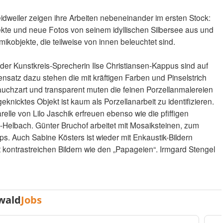
weiler zeigen ihre Arbeiten nebeneinander im ersten Stock:
jekte und neue Fotos von seinem idyllischen Silbersee aus und
kobjekte, die teilweise von innen beleuchtet sind.
der Kunstkreis-Sprecherin Ilse Christiansen-Kappus sind auf
ensatz dazu stehen die mit kräftigen Farben und Pinselstrich
auchzart und transparent muten die feinen Porzellanmalereien
knicktes Objekt ist kaum als Porzellanarbeit zu identifizieren.
elle von Lilo Jaschik erfreuen ebenso wie die pfiffigen
-Helbach. Günter Bruchof arbeitet mit Mosaiksteinen, zum
ups. Auch Sabine Kösters ist wieder mit Enkaustik-Bildern
kontrastreichen Bildern wie den „Papageien“. Irmgard Stengel
wald
Jobs