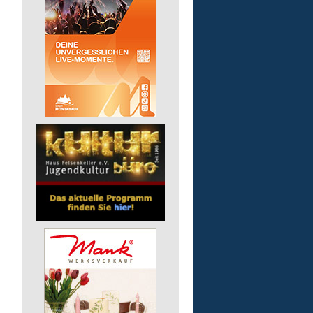
Kita - Assistenz (m/w/d)
Lebenshilfe im Landkreis Altenk
GmbH
51598 Friesenhagen