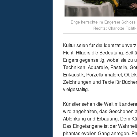
Enge herrschte im Engerser Schloss 
Rechts: Charlotte Fichtl-
Kultur seien für die Identität unve
Fichtl-Hilgers die Bedeutung. Seit 
Engers gegenseitig, wobei sie zu 
Techniken: Aquarelle, Pastelle, G
Enkaustik, Porzellanmalerei, Objek
Zeichnungen und Texte für Bücher.
vielgestaltig.
Künstler sehen die Welt mit ander
wird angehalten, das Geschehen au
Ablenkung und Erbauung. Dem Künst
Das Eingefangene ist der Wahrheit
phantasievollen Gang anregen. Phan