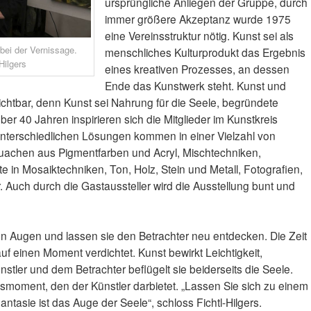
ursprüngliche Anliegen der Gruppe, durch
immer größere Akzeptanz wurde 1975
eine Vereinsstruktur nötig. Kunst sei als
bei der Vernissage.
menschliches Kulturprodukt das Ergebnis
Hilgers
eines kreativen Prozesses, an dessen
Ende das Kunstwerk steht. Kunst und
rzichtbar, denn Kunst sei Nahrung für die Seele, begründete
über 40 Jahren inspirieren sich die Mitglieder im Kunstkreis
unterschiedlichen Lösungen kommen in einer Vielzahl von
ouachen aus Pigmentfarben und Acryl, Mischtechniken,
te in Mosaiktechniken, Ton, Holz, Stein und Metall, Fotografien,
 Auch durch die Gastaussteller wird die Ausstellung bunt und
en Augen und lassen sie den Betrachter neu entdecken. Die Zeit
f einen Moment verdichtet. Kunst bewirkt Leichtigkeit,
ler und dem Betrachter beflügelt sie beiderseits die Seele.
smoment, den der Künstler darbietet. „Lassen Sie sich zu einem
tasie ist das Auge der Seele“, schloss Fichtl-Hilgers.