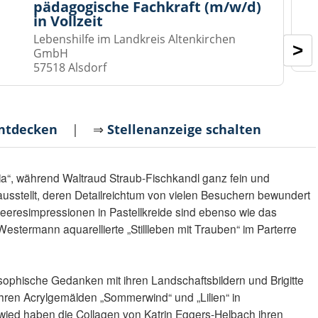
pädagogische Fachkraft (m/w/d)
in Vollzeit
Lebenshilfe im Landkreis Altenkirchen
>
GmbH
57518 Alsdorf
entdecken
| ⇒
Stellenanzeige schalten
ia“, während Waltraud Straub-Fischkandl ganz fein und
sstellt, deren Detailreichtum von vielen Besuchern bewundert
eeresimpressionen in Pastellkreide sind ebenso wie das
Westermann aquarellierte „Stillleben mit Trauben“ im Parterre
sophische Gedanken mit ihren Landschaftsbildern und Brigitte
ihren Acrylgemälden „Sommerwind“ und „Lilien“ in
ltwied haben die Collagen von Katrin Eggers-Helbach ihren