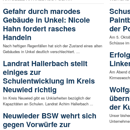
Gefahr durch marodes
Schus
Gebäude in Unkel: Nicole
Paintb
Hahn fordert rasches
der Po
Handeln
Am 5. Oktob
Schüsse im 
Nach heftigen Regenfällen hat sich der Zustand eines alten
Gebäudes in Unkel deutlich verschlechtert. ...
Erfolg
Landrat Hallerbach stellt
Linke
einiges zur
Am Abend de
Kirmeswoche
Schulentwicklung im Kreis
Neuwied richtig
Wolfg
übern
Im Kreis Neuwied gibt es Unklarheiten bezüglich der
Kapazitäten an Schulen. Landrat Achim Hallerbach ...
der K
Neuwieder BSW wehrt sich
Unser bishe
Unternehmen
gegen Vorwürfe zur