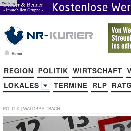
Werbung
Home
REGION
POLITIK
WIRTSCHAFT
LOKALES
TERMINE
RLP
RAT
POLITIK
|
WALDBREITBACH