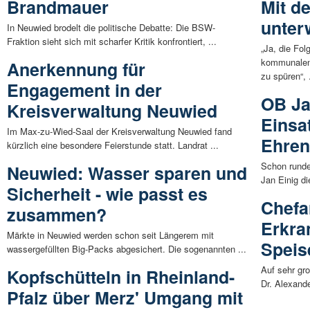
Brandmauer
Mit d
unter
In Neuwied brodelt die politische Debatte: Die BSW-
Fraktion sieht sich mit scharfer Kritik konfrontiert, ...
„Ja, die Fo
kommunalen
Anerkennung für
zu spüren“, .
Engagement in der
OB Ja
Kreisverwaltung Neuwied
Einsa
Im Max-zu-Wied-Saal der Kreisverwaltung Neuwied fand
Ehren
kürzlich eine besondere Feierstunde statt. Landrat ...
Schon runde
Neuwied: Wasser sparen und
Jan Einig di
Sicherheit - wie passt es
Chefa
zusammen?
Erkra
Märkte in Neuwied werden schon seit Längerem mit
Speis
wassergefüllten Big-Packs abgesichert. Die sogenannten ...
Auf sehr gro
Kopfschütteln in Rheinland-
Dr. Alexande
Pfalz über Merz' Umgang mit