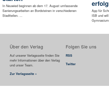
erfolg
In Neuwied beginnen ab dem 17. August umfassende
Sanierungsarbeiten an Bordsteinen in verschiedenen
App für Schu
Stadtteilen. ...
ISB und will
Gymnasiums
Über den Verlag
Folgen Sie uns
Auf unserer Verlagsseite finden Sie
RSS
mehr Informationen über den Verlag
Twitter
und unser Team.
Zur Verlagsseite »