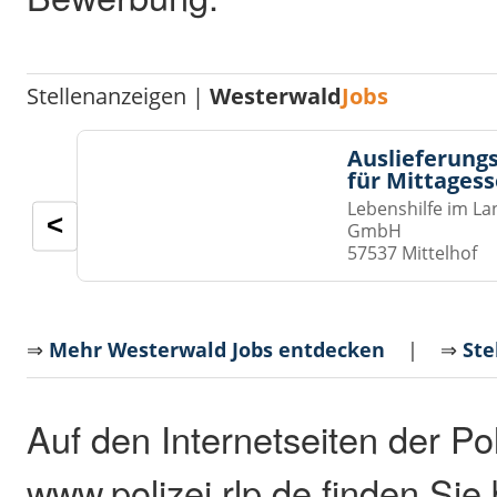
Stellenanzeigen |
Westerwald
Jobs
Auslieferungs
für Mittages
Lebenshilfe im La
<
GmbH
57537 Mittelhof
⇒
Mehr Westerwald Jobs entdecken
| ⇒
Ste
Auf den Internetseiten der Pol
www.polizei.rlp.de finden Sie b