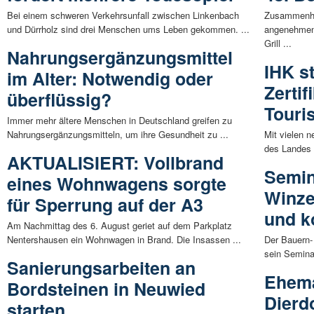
Bei einem schweren Verkehrsunfall zwischen Linkenbach
Zusammenhal
und Dürrholz sind drei Menschen ums Leben gekommen. ...
angenehmen
Grill ...
Nahrungsergänzungsmittel
IHK st
im Alter: Notwendig oder
Zerti
überflüssig?
Tour
Immer mehr ältere Menschen in Deutschland greifen zu
Nahrungsergänzungsmitteln, um ihre Gesundheit zu ...
Mit vielen 
des Landes 
AKTUALISIERT: Vollbrand
Semin
eines Wohnwagens sorgte
Winze
für Sperrung auf der A3
und k
Am Nachmittag des 6. August geriet auf dem Parkplatz
Nentershausen ein Wohnwagen in Brand. Die Insassen ...
Der Bauern-
sein Semina
Sanierungsarbeiten an
Ehema
Bordsteinen in Neuwied
Dierdo
starten