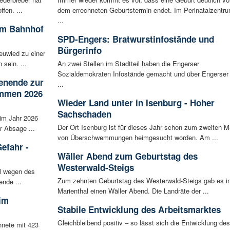
fen. ...
dem errechneten Geburtstermin endet. Im Perinatalzentr
...
am Bahnhof
SPD-Engers: Bratwurstinfostände und
Bürgerinfo
uwied zu einer
sein. ...
An zwei Stellen im Stadtteil haben die Engerser
Sozialdemokraten Infostände gemacht und über Engerser
enende zur
...
ammen 2026
Wieder Land unter in Isenburg - Hoher
Sachschaden
im Jahr 2026
Der Ort Isenburg ist für dieses Jahr schon zum zweiten M
r Absage ...
von Überschwemmungen heimgesucht worden. Am ...
efahr -
Wäller Abend zum Geburtstag des
Westerwald-Steigs
el wegen des
Zum zehnten Geburtstag des Westerwald-Steigs gab es i
ende ...
Marienthal einen Wäller Abend. Die Landräte der ...
eim
Stabile Entwicklung des Arbeitsmarktes
Gleichbleibend positiv – so lässt sich die Entwicklung des
hnete mit 423