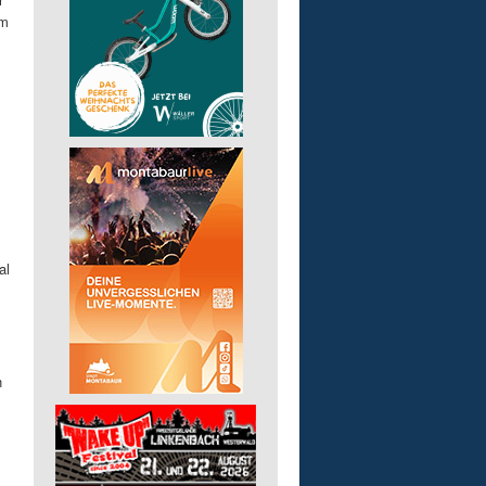
um
al
n