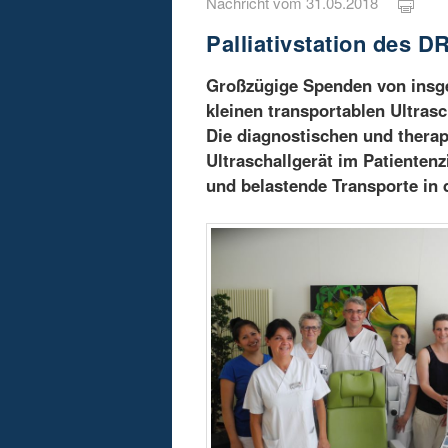
Nachricht vom 31.05.2018
Palliativstation des
Großzügige Spenden von insge
kleinen transportablen Ultrasc
Die diagnostischen und thera
Ultraschallgerät im Patienten
und belastende Transporte in 