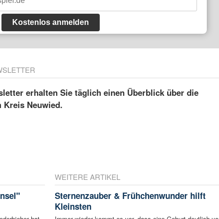
Kostenlos anmelden
WSLETTER
etter erhalten Sie täglich einen Überblick über die
m Kreis Neuwied.
WEITERE ARTIKEL
nsel"
Sternenzauber & Frühchenwunder hilft
Kleinsten
ederbieber hat
Immer wieder kommt es vor, dass eine Geburt deutlich vo