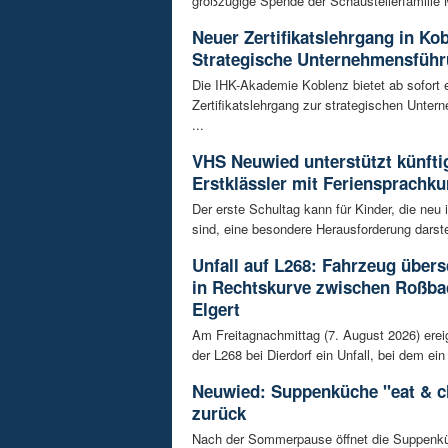
großzügige Spende der Schaustellerfamilie 
Neuer Zertifikatslehrgang in Ko
Strategische Unternehmensfüh
Die IHK-Akademie Koblenz bietet ab sofort 
Zertifikatslehrgang zur strategischen Unte
...
VHS Neuwied unterstützt künfti
Erstklässler mit Feriensprachku
Der erste Schultag kann für Kinder, die neu
sind, eine besondere Herausforderung darstel
Unfall auf L268: Fahrzeug übers
in Rechtskurve zwischen Roßba
Elgert
Am Freitagnachmittag (7. August 2026) erei
der L268 bei Dierdorf ein Unfall, bei dem ein 
Neuwied: Suppenküche "eat & ch
zurück
Nach der Sommerpause öffnet die Suppenkü