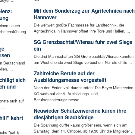
Meyer ...
Mit dem Sonderzug zur Agritechnica nach
blenz:
Hannover
rung
Die weltweit größte Fachmesse für Landtechnik, die
einen neuen
Agritechnica in Hannover öffnet ihre Tore und Hallen. ...
rnehmensführung
SG Grenzbachtal/Wienau fuhr zwei Siege
ge
ein
rsen
Die drei Mannschaften SG Grenzbachtal/Wienau konnten
am Wochenende zwei Siege verbuchen. Nur die dritte ...
 in Deutschland
len. ...
Zahlreiche Berufe auf der
chlägt sich
Ausbildungsmesse vorgestellt
ch und
Nach den Ferien voll durchstarten! Die Beyer-Mietservice
KG warb auf der 9. Ausbildungs- und
Berufsorientierungsmesse ...
gnete sich auf
...
Neuwieder Schützenvereine küren ihre
diesjährigen Stadtkönige
ill" kehrt
Die Spannung dürfte kaum größer sein, wenn sich am
Samstag, dem 14. Oktober, ab 19.30 Uhr die Mitglieder ...
che "eat &