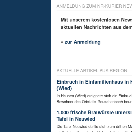
ANMELDUNG ZUM NR-KURIER NE
Mit unserem kostenlosen Newsl
aktuellen Nachrichten aus de
»
zur Anmeldung
AKTUELLE ARTIKEL AUS REGION
Einbruch in Einfamilienhaus in
(Wied)
In Hausen (Wied) ereignete sich ein Einbruch
Bewohner des Ortsteils Reuschenbach beunru
1.000 frische Bratwürste unters
Tafel in Neuwied
Die Tafel Neuwied durfte sich zum dritten Ma