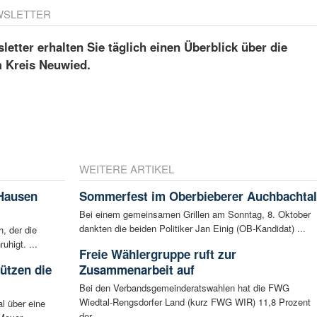
WSLETTER
etter erhalten Sie täglich einen Überblick über die
m Kreis Neuwied.
WEITERE ARTIKEL
 Hausen
Sommerfest im Oberbieberer Auchbachtal
Bei einem gemeinsamen Grillen am Sonntag, 8. Oktober
dankten die beiden Politiker Jan Einig (OB-Kandidat) ...
, der die
higt. ...
Freie Wählergruppe ruft zur
tützen die
Zusammenarbeit auf
Bei den Verbandsgemeinderatswahlen hat die FWG
Wiedtal-Rengsdorfer Land (kurz FWG WIR) 11,8 Prozent
l über eine
der ...