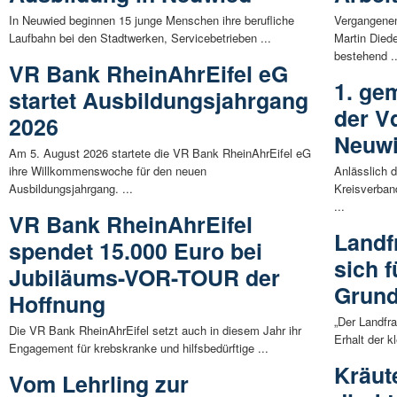
In Neuwied beginnen 15 junge Menschen ihre berufliche
Vergangene
Laufbahn bei den Stadtwerken, Servicebetrieben ...
Martin Diede
bestehend ..
VR Bank RheinAhrEifel eG
1. ge
startet Ausbildungsjahrgang
der V
2026
Neuw
Am 5. August 2026 startete die VR Bank RheinAhrEifel eG
ihre Willkommenswoche für den neuen
Anlässlich 
Ausbildungsjahrgang. ...
Kreisverban
...
VR Bank RheinAhrEifel
Landf
spendet 15.000 Euro bei
sich f
Jubiläums-VOR-TOUR der
Grund
Hoffnung
„Der Landfr
Die VR Bank RheinAhrEifel setzt auch in diesem Jahr ihr
Erhalt der k
Engagement für krebskranke und hilfsbedürftige ...
Kräut
Vom Lehrling zur