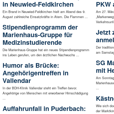
in Neuwied-Feldkirchen
PKW a
Ein Brand in Neuwied-Feldkirchen hielt am Abend des 9.
Am 27. März
August zahlreiche Einsatzkräfte in Atem. Die Flammen ...
„Markenweg
Verkehrsunfa
Stipendienprogramm der
Jetzt
Marienhaus-Gruppe für
anme
Medizinstudierende
Der traditio
Die Marienhaus-Gruppe hat ein neues Stipendienprogramm
am Samstag,
ins Leben gerufen, um den ärztlichen Nachwuchs ...
SG Ma
Humor als Brücke:
mit H
Angehörigentreffen in
Am Sonntag,
Vallendar
Marienhause
In der BDH-Klinik Vallendar steht ein Treffen bevor.
...
Angehörige von Menschen mit erworbener Hirnschädigung
Kästne
...
Wie sich do
Auffahrunfall in Puderbach:
der Marktki