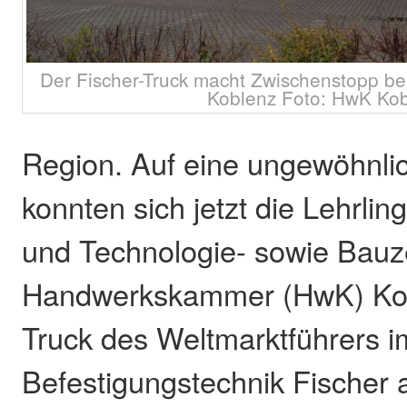
Der Fischer-Truck macht Zwischenstopp b
Koblenz Foto: HwK Ko
Region. Auf eine ungewöhnli
konnten sich jetzt die Lehrli
und Technologie- sowie Bauz
Handwerkskammer (HwK) Kob
Truck des Weltmarktführers i
Befestigungstechnik Fischer 